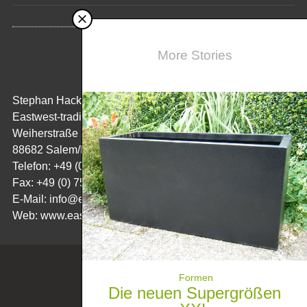
More Stories
KONTAKT
Stephan Hack
Eastwest-trading GmbH
Weiherstraße 5
88682 Salem/Bodensee
Telefon: +49 (0) 7554/ 98 65 50
Fax: +49 (0) 7554/ 98 65 52 08
E-Mail:
info@eastwest-trading.de
Web: www.eastwest-trading.de
POWERED BY WORDPRESS.
Formen
Die neuen Supergrößen