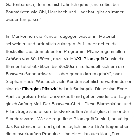
Gartenbereich, dem es nicht ähnlich gehe „und selbst bei
Baumärkten wie Obi, Hornbach und Hagebau gibt es immer
wieder Engpässe“.
Im Mai können die Kunden dagegen wieder im Material
schwelgen und ordentlich zulangen. Auf Lager gehen die
Bestseller aus dem aktuellen Programm: Pflanztröge in allen
Größen von 80-150cm, dazu viele
XXL Pflanzgefäße
wie die
Blumenkübel 60x60cm bis 90x90cm. Es handelt sich um die
Eastwest-Standardware – „aber genau darum geht’s“, sagt
Stephan Hack. Was auch viele Kunden sehnlich erwarten dürfen
sind die
Fiberglas Pflanzkübel
mit Steinoptik. Diese sind Ende
April zu großen Teilen ausverkauft und gehen wieder auf Lager
gleich Anfang Mai. Der Eastwest-Chef: „Diese Blumenkübel und
Pflanztröge sind unsere bestverkauften Artikel gleich hinter der
Standardware.“ Wie gefragt diese Pflanzgefäße sind, bestätigt
das Kundencenter, dort gibt es täglich bis zu 15 Anfragen über
die ausverkauften Produkte. Und eines ist auch klar: „Zum