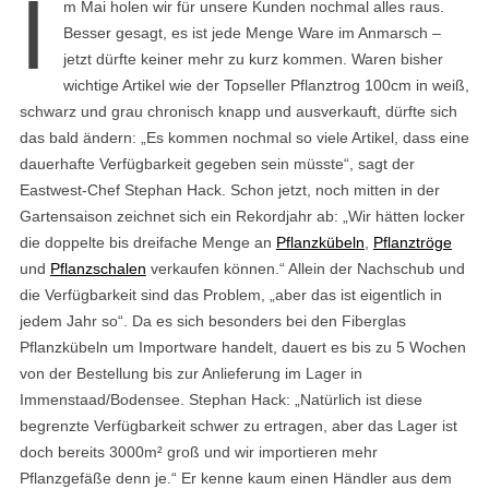
I
m Mai holen wir für unsere Kunden nochmal alles raus.
Besser gesagt, es ist jede Menge Ware im Anmarsch –
jetzt dürfte keiner mehr zu kurz kommen. Waren bisher
wichtige Artikel wie der Topseller Pflanztrog 100cm in weiß,
schwarz und grau chronisch knapp und ausverkauft, dürfte sich
das bald ändern: „Es kommen nochmal so viele Artikel, dass eine
dauerhafte Verfügbarkeit gegeben sein müsste“, sagt der
Eastwest-Chef Stephan Hack. Schon jetzt, noch mitten in der
Gartensaison zeichnet sich ein Rekordjahr ab: „Wir hätten locker
die doppelte bis dreifache Menge an
Pflanzkübeln
,
Pflanztröge
und
Pflanzschalen
verkaufen können.“ Allein der Nachschub und
die Verfügbarkeit sind das Problem, „aber das ist eigentlich in
jedem Jahr so“. Da es sich besonders bei den Fiberglas
Pflanzkübeln um Importware handelt, dauert es bis zu 5 Wochen
von der Bestellung bis zur Anlieferung im Lager in
Immenstaad/Bodensee. Stephan Hack: „Natürlich ist diese
begrenzte Verfügbarkeit schwer zu ertragen, aber das Lager ist
doch bereits 3000m² groß und wir importieren mehr
Pflanzgefäße denn je.“ Er kenne kaum einen Händler aus dem