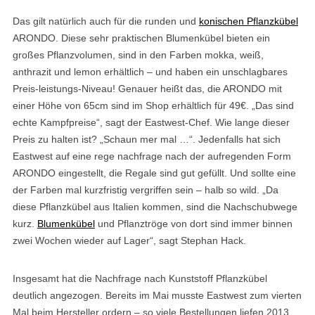
Das gilt natürlich auch für die runden und
konischen Pflanzkübel
ARONDO. Diese sehr praktischen Blumenkübel bieten ein
großes Pflanzvolumen, sind in den Farben mokka, weiß,
anthrazit und lemon erhältlich – und haben ein unschlagbares
Preis-leistungs-Niveau! Genauer heißt das, die ARONDO mit
einer Höhe von 65cm sind im Shop erhältlich für 49€. „Das sind
echte Kampfpreise“, sagt der Eastwest-Chef. Wie lange dieser
Preis zu halten ist? „Schaun mer mal …“. Jedenfalls hat sich
Eastwest auf eine rege nachfrage nach der aufregenden Form
ARONDO eingestellt, die Regale sind gut gefüllt. Und sollte eine
der Farben mal kurzfristig vergriffen sein – halb so wild. „Da
diese Pflanzkübel aus Italien kommen, sind die Nachschubwege
kurz.
Blumenkübel
und Pflanztröge von dort sind immer binnen
zwei Wochen wieder auf Lager“, sagt Stephan Hack.
Insgesamt hat die Nachfrage nach Kunststoff Pflanzkübel
deutlich angezogen. Bereits im Mai musste Eastwest zum vierten
Mal beim Hersteller ordern – so viele Bestellungen liefen 2013