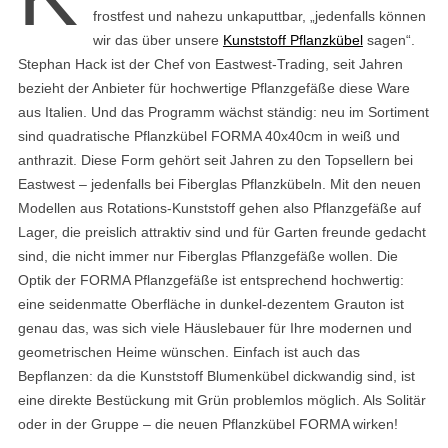
frostfest und nahezu unkaputtbar, „jedenfalls können
wir das über unsere
Kunststoff Pflanzkübel
sagen“.
Stephan Hack ist der Chef von Eastwest-Trading, seit Jahren
bezieht der Anbieter für hochwertige Pflanzgefäße diese Ware
aus Italien. Und das Programm wächst ständig: neu im Sortiment
sind quadratische Pflanzkübel FORMA 40x40cm in weiß und
anthrazit. Diese Form gehört seit Jahren zu den Topsellern bei
Eastwest – jedenfalls bei Fiberglas Pflanzkübeln. Mit den neuen
Modellen aus Rotations-Kunststoff gehen also Pflanzgefäße auf
Lager, die preislich attraktiv sind und für Garten freunde gedacht
sind, die nicht immer nur Fiberglas Pflanzgefäße wollen. Die
Optik der FORMA Pflanzgefäße ist entsprechend hochwertig:
eine seidenmatte Oberfläche in dunkel-dezentem Grauton ist
genau das, was sich viele Häuslebauer für Ihre modernen und
geometrischen Heime wünschen. Einfach ist auch das
Bepflanzen: da die Kunststoff Blumenkübel dickwandig sind, ist
eine direkte Bestückung mit Grün problemlos möglich. Als Solitär
oder in der Gruppe – die neuen Pflanzkübel FORMA wirken!