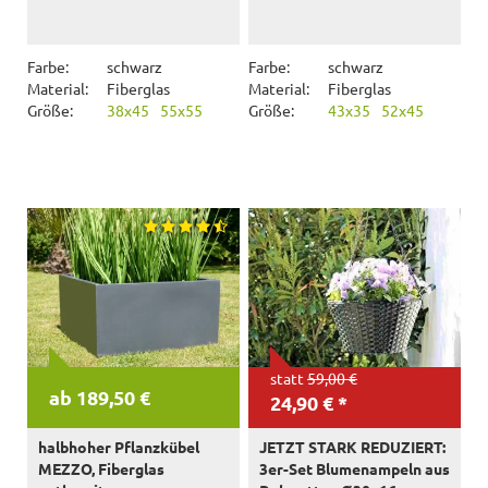
Farbe:
schwarz
Farbe:
schwarz
Material:
Fiberglas
Material:
Fiberglas
Größe:
38x45
55x55
Größe:
43x35
52x45
statt
59,00 €
ab 189,50 €
24,90 € *
halbhoher Pflanzkübel
JETZT STARK REDUZIERT:
MEZZO, Fiberglas
3er-Set Blumenampeln aus