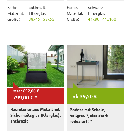
Farbe:
anthrazit
Farbe:
schwarz
Material:
Fiberglas
Material:
Fiberglas
Größe:
38x45
55x55
Größe:
41x80
41x100
statt
892,00 €
ab 39,50 €
799,00 € *
Raumteiler aus Metall mit
Podest mit Schale,
Sicherheitsglas (Klarglas),
hellgrau *jetzt stark
anthrazit
reduziert ! *