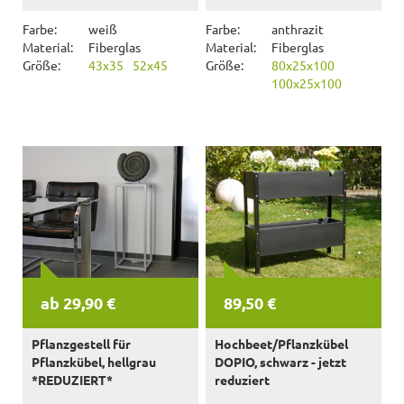
Farbe:
weiß
Farbe:
anthrazit
Material:
Fiberglas
Material:
Fiberglas
Größe:
43x35
52x45
Größe:
80x25x100
100x25x100
ab 29,90 €
89,50 €
Pflanzgestell für
Hochbeet/Pflanzkübel
Pflanzkübel, hellgrau
DOPIO, schwarz - jetzt
*REDUZIERT*
reduziert