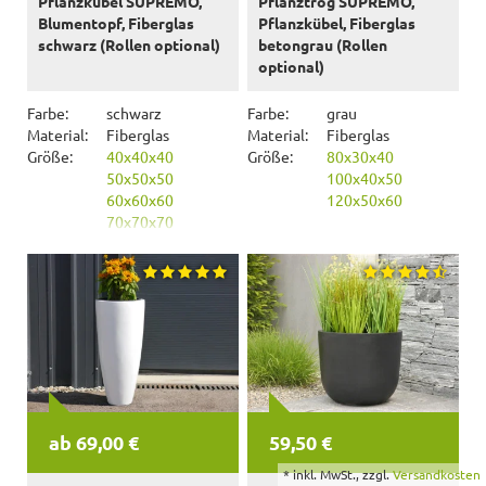
Pflanzkübel SUPREMO,
Pflanztrog SUPREMO,
Blumentopf, Fiberglas
Pflanzkübel, Fiberglas
schwarz (Rollen optional)
betongrau (Rollen
optional)
Farbe:
schwarz
Farbe:
grau
Material:
Fiberglas
Material:
Fiberglas
Größe:
40x40x40
Größe:
80x30x40
50x50x50
100x40x50
60x60x60
120x50x60
70x70x70
ab 69,00 €
59,50 €
*
inkl. MwSt., zzgl.
Versandkosten