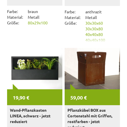
Farbe:
braun
Farbe:
anthrazit
Material:
Metall
Material:
Metall
Größe:
80x29x100
Größe:
30x30x60
30x30x80
40x40x80
40x40x100
19,90 €
59,00 €
Wand-Pflanzkasten
Pflanzkübel BOX aus
LINEA, schwarz - jetzt
Cortenstahl mit Griffen,
reduziert
rostfarben - jetzt