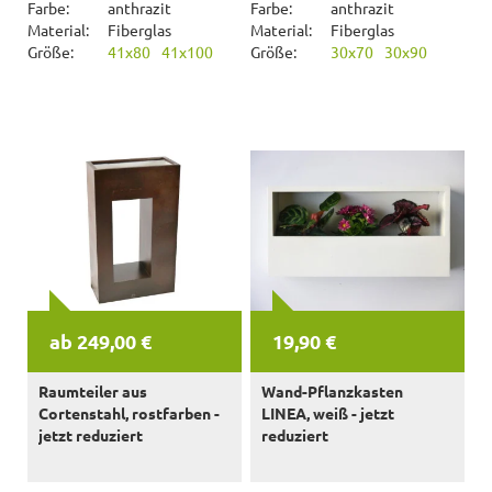
Farbe:
anthrazit
Farbe:
anthrazit
Material:
Fiberglas
Material:
Fiberglas
Größe:
41x80
41x100
Größe:
30x70
30x90
ab 249,00 €
19,90 €
Raumteiler aus
Wand-Pflanzkasten
Cortenstahl, rostfarben -
LINEA, weiß - jetzt
jetzt reduziert
reduziert