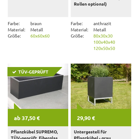
Rollen optional)
Farbe:
braun
Farbe:
anthrazit
Material:
Metall
Material:
Metall
Größe:
60x60x60
Größe:
80x30x30
100x40x40
120x50x50
TÜV-GEPRÜFT
ab 37,50 €
29,90 €
Pflanzkübel SUPREMO,
Untergestell für
TÜV-geprüft, Fiberglas
Pflanzkübel - grau