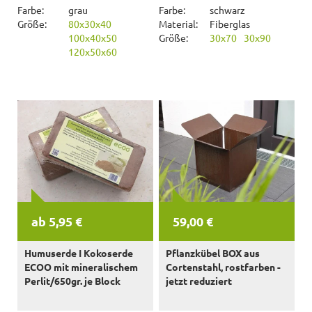
Farbe:
grau
Farbe:
schwarz
Größe:
80x30x40
Material:
Fiberglas
100x40x50
Größe:
30x70
30x90
120x50x60
ab 5,95 €
59,00 €
Humuserde I Kokoserde
Pflanzkübel BOX aus
ECOO mit mineralischem
Cortenstahl, rostfarben -
Perlit/650gr. je Block
jetzt reduziert