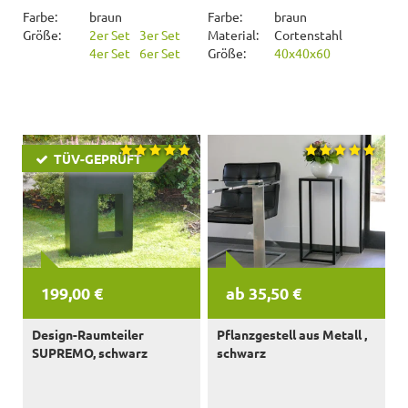
Farbe:
braun
Farbe:
braun
Größe:
2er Set
3er Set
Material:
Cortenstahl
4er Set
6er Set
Größe:
40x40x60
TÜV-GEPRÜFT
199,00 €
ab 35,50 €
Design-Raumteiler
Pflanzgestell aus Metall ,
SUPREMO, schwarz
schwarz