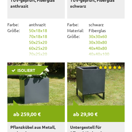
anthrazit
schwarz
Farbe:
anthrazit
Farbe:
schwarz
Größe:
50x18x18
Material:
Fiberglas
70x18x18
Größe:
30x30x60
50x25x20
30x30x80
60x25x20
40x40x80
70x25x20
40x40x100
80x25x20
90x25x20
ISOLIERT
ab 259,00 €
ab 29,90 €
Pflanzkübel aus Metall,
Untergestell für