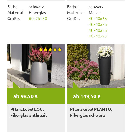
Farbe:
schwarz
Farbe:
schwarz
Material:
Fiberglas
Material:
Metall
Größe:
60x25x80
Größe:
40x40x65
40x40x75
40x40x85
40x40x95
40x40x105
ab 98,50 €
ab 149,50 €
Pflanzkübel LOU,
Pflanzkübel PLANTO,
Fiberglas anthrazit
Fiberglas schwarz