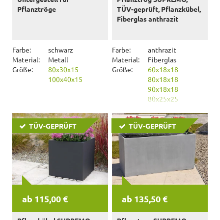
Pflanztröge
TÜV-geprüft, Pflanzkübel,
Fiberglas anthrazit
Farbe:
schwarz
Farbe:
anthrazit
Material:
Metall
Material:
Fiberglas
Größe:
80x30x15
Größe:
60x18x18
100x40x15
80x18x18
90x18x18
80x25x25
100x25x20
100x25x25
TÜV-GEPRÜFT
TÜV-GEPRÜFT
ab 115,00 €
ab 135,50 €