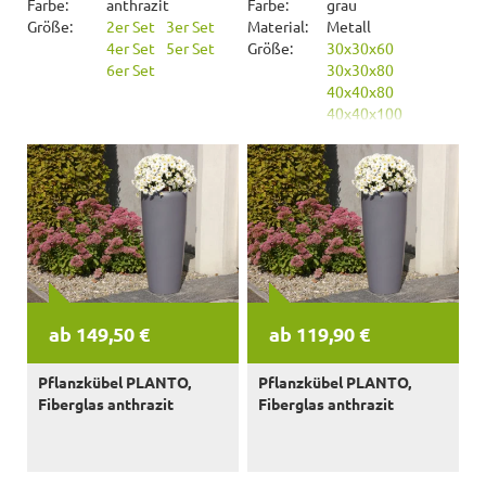
Farbe:
anthrazit
Farbe:
grau
Größe:
2er Set
3er Set
Material:
Metall
4er Set
5er Set
Größe:
30x30x60
6er Set
30x30x80
40x40x80
40x40x100
ab 149,50 €
ab 119,90 €
Pflanzkübel PLANTO,
Pflanzkübel PLANTO,
Fiberglas anthrazit
Fiberglas anthrazit