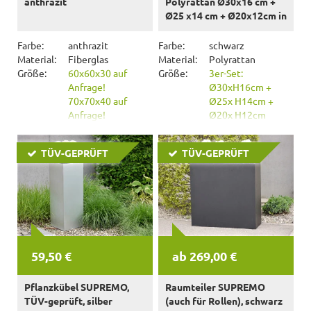
anthrazit
Polyrattan Ø30x16 cm +
Ø25 x14 cm + Ø20x12cm in
schwarz, mit Ketten und
Innenfolie
Farbe:
anthrazit
Farbe:
schwarz
Material:
Fiberglas
Material:
Polyrattan
Größe:
60x60x30 auf
Größe:
3er-Set:
Anfrage!
Ø30xH16cm +
70x70x40 auf
Ø25x H14cm +
Anfrage!
Ø20x H12cm
80x80x50 auf
Anfrage!
TÜV-GEPRÜFT
TÜV-GEPRÜFT
90x90x60 auf
Anfrage!
59,50 €
ab 269,00 €
Pflanzkübel SUPREMO,
Raumteiler SUPREMO
TÜV-geprüft, silber
(auch für Rollen), schwarz