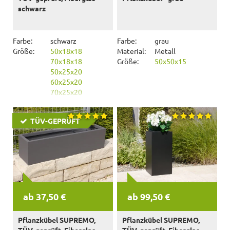
schwarz
Farbe:
schwarz
Farbe:
grau
Größe:
50x18x18
Material:
Metall
70x18x18
Größe:
50x50x15
50x25x20
60x25x20
70x25x20
80x25x20
90x25x20
TÜV-GEPRÜFT
ab 37,50 €
ab 99,50 €
Pflanzkübel SUPREMO,
Pflanzkübel SUPREMO,
TÜV-geprüft, Fiberglas
TÜV-geprüft, Fiberglas