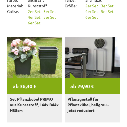
Farbe:
anthrazit
Farbe:
anthrazit
Material:
Kunststoff
Größe:
2er Set
3er Set
Größe:
2er Set
3er Set
4er Set
5er Set
4er Set
5er Set
6er Set
6er Set
ab 36,30 €
ab 29,90 €
Set Pflanzkübel PRIMO
Pflanzgestell für
aus Kunststoff, L44x B44x
Pflanzkübel, hellgrau -
H38cm
jetzt reduziert