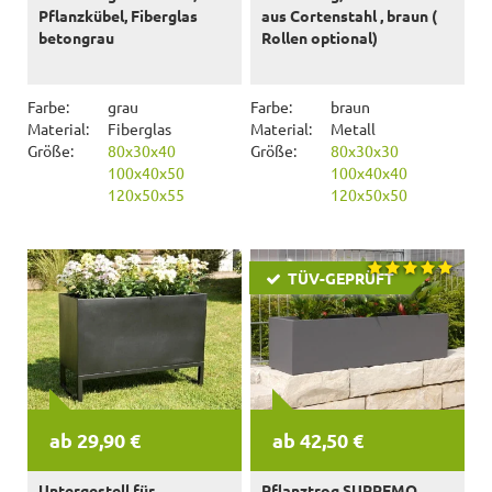
Pflanzkübel, Fiberglas
aus Cortenstahl , braun (
betongrau
Rollen optional)
Farbe:
grau
Farbe:
braun
Material:
Fiberglas
Material:
Metall
Größe:
80x30x40
Größe:
80x30x30
100x40x50
100x40x40
120x50x55
120x50x50
TÜV-GEPRÜFT
ab 29,90 €
ab 42,50 €
Untergestell für
Pflanztrog SUPREMO,