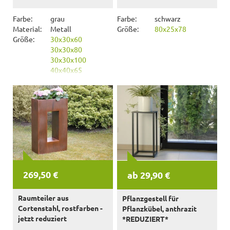
Farbe:
grau
Farbe:
schwarz
Material:
Metall
Größe:
80x25x78
Größe:
30x30x60
30x30x80
30x30x100
40x40x65
40x40x85
40x40x105
269,50 €
ab 29,90 €
Raumteiler aus
Pflanzgestell für
Cortenstahl, rostfarben -
Pflanzkübel, anthrazit
jetzt reduziert
*REDUZIERT*