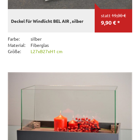
statt
19,00 €
Deckel für Windlicht BEL AIR , silber
9,90 € *
Farbe:
silber
Material:
Fiberglas
Größe:
L27xB27xH1 cm