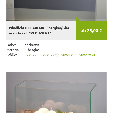
Windlicht BEL AIR aus Fiberglas/Glas
ab 23,00 €
in anthrazit *REDUZIERT*
Farbe:
anthrazit
Material:
Fiberglas
Größe:
27x27x25
27x27x30
50x27x25
50x27x30