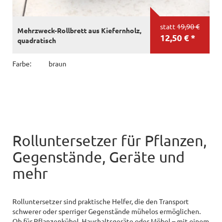
statt
19,90 €
Mehrzweck-Rollbrett aus Kiefernholz,
12,50 € *
quadratisch
Farbe:
braun
Rolluntersetzer für Pflanzen,
Gegenstände, Geräte und
mehr
Rolluntersetzer sind praktische Helfer, die den Transport
schwerer oder sperriger Gegenstände mühelos ermöglichen.
Ob für Pflanzenkübel, Haushaltsgeräte oder Möbel – mit einem