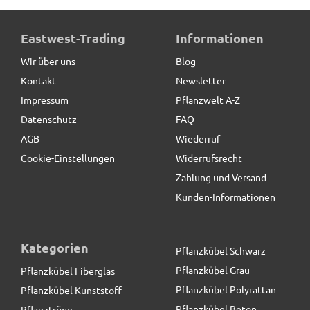
Pflanzeinsatz L44x B44x H38cm
Eastwest-Trading
Informationen
Wir über uns
Blog
Kontakt
Newsletter
25,90 € *
Impressum
Pflanzwelt A-Z
Datenschutz
FAQ
AGB
Wiederruf
Cookie-Einstellungen
Widerrufsrecht
Zahlung und Versand
Kunden-Informationen
Kategorien
Pflanzkübel Schwarz
Pflanzkübel Grau
Pflanzkübel Fiberglas
Pflanzkübel Polyrattan
Pflanzkübel Kunststoff
Pflanzkübel Beton
Pflanztröge