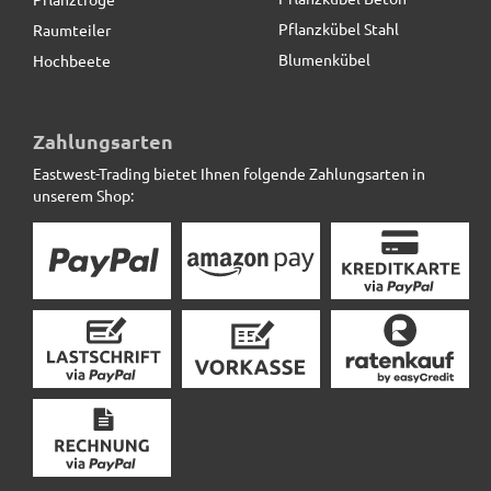
Pflanzkübel Stahl
Raumteiler
Blumenkübel
Hochbeete
Gartendeko - VOGELBAD "AMMONITO" aus Fiberglas -
betongrau
Zahlungsarten
Eastwest-Trading bietet Ihnen folgende Zahlungsarten in
45,90 € *
statt
79,50 €
unserem Shop: