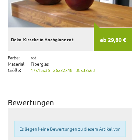
ab 29,80 €
Deko-Kirsche in Hochglanz rot
Farbe:
rot
Material:
Fiberglas
Größe:
17x15x36
26x22x48
38x32x63
Bewertungen
Es liegen keine Bewertungen zu diesem Artikel vor.