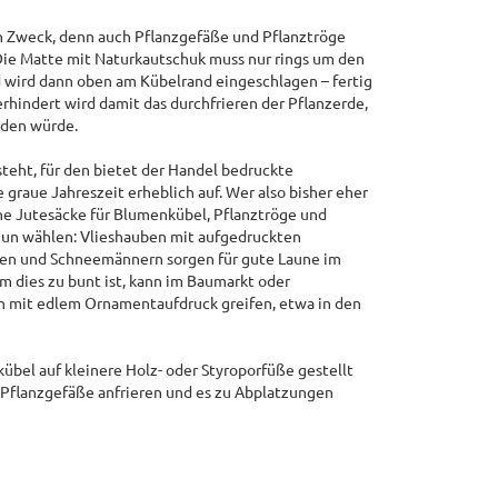
n Zweck, denn auch Pflanzgefäße und Pflanztröge
Die Matte mit Naturkautschuk muss nur rings um den
wird dann oben am Kübelrand eingeschlagen – fertig
erhindert wird damit das durchfrieren der Pflanzerde,
aden würde.
steht, für den bietet der Handel bedruckte
e graue Jahreszeit erheblich auf. Wer also bisher eher
ne Jutesäcke für Blumenkübel, Pflanztröge und
nun wählen: Vlieshauben mit aufgedruckten
en und Schneemännern sorgen für gute Laune im
em dies zu bunt ist, kann im Baumarkt oder
n mit edlem Ornamentaufdruck greifen, etwa in den
zkübel auf kleinere Holz- oder Styroporfüße gestellt
e Pflanzgefäße anfrieren und es zu Abplatzungen