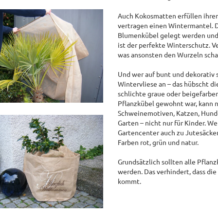
Auch Kokosmatten erfüllen ihre
vertragen einen Wintermantel. 
Blumenkübel gelegt werden und 
ist der perfekte Winterschutz. V
was ansonsten den Wurzeln sch
Und wer auf bunt und dekorativ 
Wintervliese an – das hübscht di
schlichte graue oder beigefarbe
Pflanzkübel gewohnt war, kann 
Schweinemotiven, Katzen, Hund
Garten – nicht nur für Kinder. W
Gartencenter auch zu Jutesäcke
Farben rot, grün und natur.
Grundsätzlich sollten alle Pflan
werden. Das verhindert, dass di
kommt.