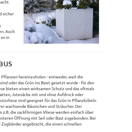
macht
d sicher
n
en. Auch
 es in
aus
 Pflanzen hereinzuholen - entweder, weil die
sind oder das Grün ins Beet gesetzt wurde - für den
ese bieten einen wirksamen Schutz und das oftmals
atten, Jutesäcke mit und ohne Aufdruck oder
utzvliese sind geeignet für das Grün in Pflanzkübeln
frei wachsende Bäumchen und Sträucher. Der
n z.B. die sackförmigen Vliese werden einfach über
 unteren Öffnung mit Seil oder Bast zugebunden. Bei
r Zugbänder angebracht, die einen schnellen