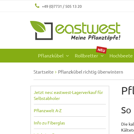
+49 (0)7731 / 505 13 20
NEU
Pflanzkübel
Rollbretter
Hochbeete
Startseite
Pflanzkübel richtig überwintern
Pf
Jetzt neu: eastwest-Lagerverkauf für
Selbstabholer
So
Pflanzwelt A-Z
Info zu Fiberglas
Die ka
Kältet