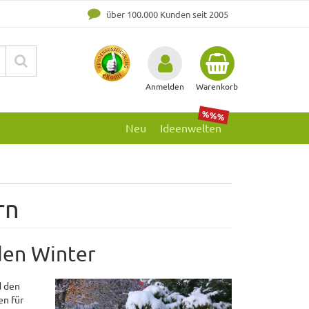
über 100.000 Kunden seit 2005
Anmelden
Warenkorb
%%%
Neu
Ideenwelten
rn
den Winter
d den
en für