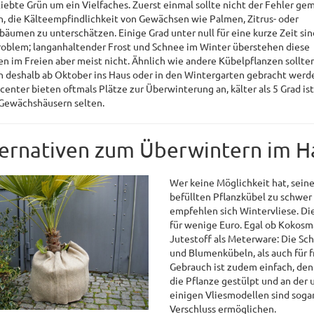
liebte Grün um ein Vielfaches. Zuerst einmal sollte nicht der Fehler ge
, die Kälteempfindlichkeit von Gewächsen wie Palmen, Zitrus- oder
bäumen zu unterschätzen. Einige Grad unter null für eine kurze Zeit sin
roblem; langanhaltender Frost und Schnee im Winter überstehen diese
en im Freien aber meist nicht. Ähnlich wie andere Kübelpflanzen sollte
 deshalb ab Oktober ins Haus oder in den Wintergarten gebracht werd
center bieten oftmals Plätze zur Überwinterung an, kälter als 5 Grad ist
Gewächshäusern selten.
ternativen zum Überwintern im H
Wer keine Möglichkeit hat, seine
befüllten Pflanzkübel zu schwer 
empfehlen sich Wintervliese. Di
für wenige Euro. Egal ob Kokosm
Jutestoff als Meterware: Die Sch
und Blumenkübeln, als auch für 
Gebrauch ist zudem einfach, den
die Pflanze gestülpt und an der
einigen Vliesmodellen sind soga
Verschluss ermöglichen.