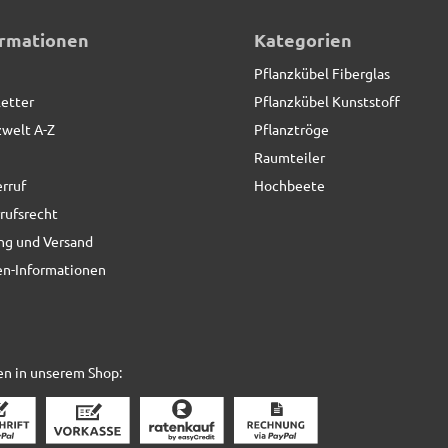
ormationen
Kategorien
Pflanzkübel Fiberglas
etter
Pflanzkübel Kunststoff
zwelt A-Z
Pflanztröge
Raumteiler
rruf
Hochbeete
rufsrecht
ng und Versand
n-Informationen
en in unserem Shop: