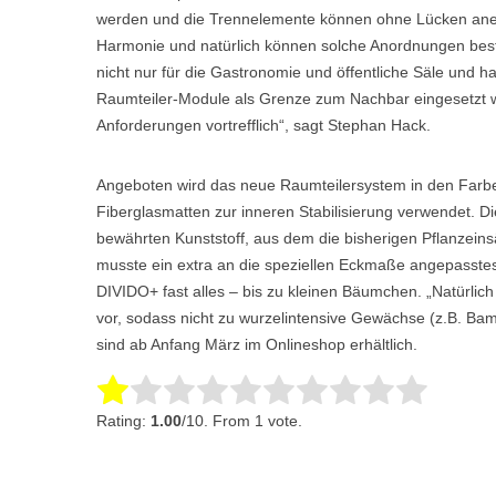
werden und die Trennelemente können ohne Lücken anei
Harmonie und natürlich können solche Anordnungen bes
nicht nur für die Gastronomie und öffentliche Säle und ha
Raumteiler-Module als Grenze zum Nachbar eingesetzt we
Anforderungen vortrefflich“, sagt Stephan Hack.
Angeboten wird das neue Raumteilersystem in den Farbe
Fiberglasmatten zur inneren Stabilisierung verwendet. 
bewährten Kunststoff, aus dem die bisherigen Pflanzein
musste ein extra an die speziellen Eckmaße angepasstes 
DIVIDO+ fast alles – bis zu kleinen Bäumchen. „Natürli
vor, sodass nicht zu wurzelintensive Gewächse (z.B. Bam
sind ab Anfang März im Onlineshop erhältlich.
Rate this item:
Submit Rating
Rating:
1.00
/10. From 1 vote.