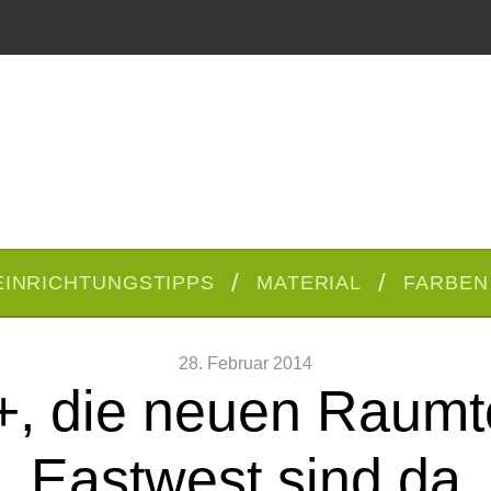
EINRICHTUNGSTIPPS
MATERIAL
FARBEN
28. Februar 2014
, die neuen Raumte
Eastwest sind da