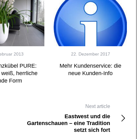
Februar 2013
22. Dezember 2017
anzkübel PURE:
Mehr Kundenservice: die
weiß, herrliche
neue Kunden-Info
nde Form
gstipps
Farben
 die neuen
MONDO – der besondere
Next article
bei eastwest
Pflanzkübel
Eastwest und die
Gartenschauen – eine Tradition
setzt sich fort