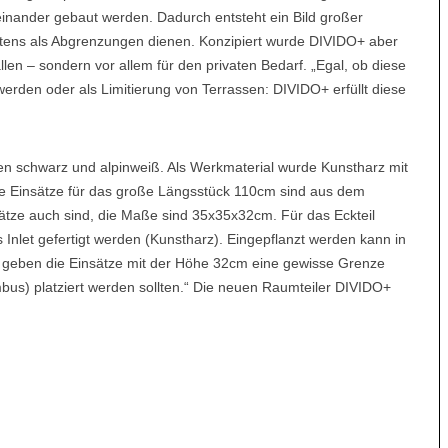
nander gebaut werden. Dadurch entsteht ein Bild großer
tens als Abgrenzungen dienen. Konzipiert wurde DIVIDO+ aber
llen – sondern vor allem für den privaten Bedarf. „Egal, ob diese
rden oder als Limitierung von Terrassen: DIVIDO+ erfüllt diese
n schwarz und alpinweiß. Als Werkmaterial wurde Kunstharz mit
Die Einsätze für das große Längsstück 110cm sind aus dem
sätze auch sind, die Maße sind 35x35x32cm. Für das Eckteil
Inlet gefertigt werden (Kunstharz). Eingepflanzt werden kann in
ch geben die Einsätze mit der Höhe 32cm eine gewisse Grenze
bus) platziert werden sollten.“ Die neuen Raumteiler DIVIDO+