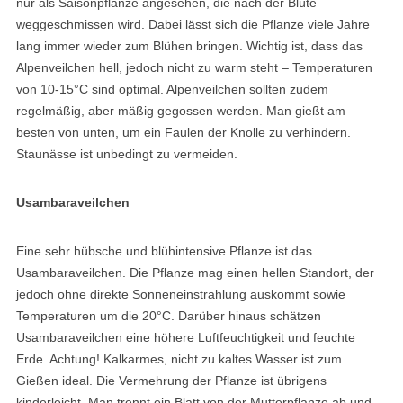
nur als Saisonpflanze angesehen, die nach der Blüte
weggeschmissen wird. Dabei lässt sich die Pflanze viele Jahre
lang immer wieder zum Blühen bringen. Wichtig ist, dass das
Alpenveilchen hell, jedoch nicht zu warm steht – Temperaturen
von 10-15°C sind optimal. Alpenveilchen sollten zudem
regelmäßig, aber mäßig gegossen werden. Man gießt am
besten von unten, um ein Faulen der Knolle zu verhindern.
Staunässe ist unbedingt zu vermeiden.
Usambaraveilchen
Eine sehr hübsche und blühintensive Pflanze ist das
Usambaraveilchen. Die Pflanze mag einen hellen Standort, der
jedoch ohne direkte Sonneneinstrahlung auskommt sowie
Temperaturen um die 20°C. Darüber hinaus schätzen
Usambaraveilchen eine höhere Luftfeuchtigkeit und feuchte
Erde. Achtung! Kalkarmes, nicht zu kaltes Wasser ist zum
Gießen ideal. Die Vermehrung der Pflanze ist übrigens
kinderleicht. Man trennt ein Blatt von der Mutterpflanze ab und