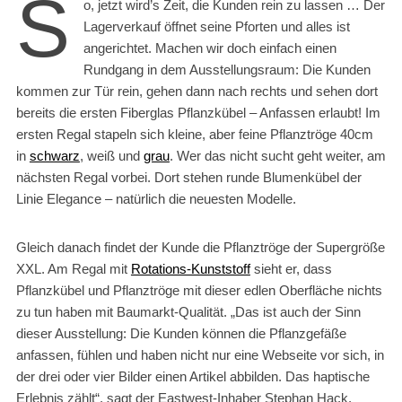
S
o, jetzt wird’s Zeit, die Kunden rein zu lassen … Der
Lagerverkauf öffnet seine Pforten und alles ist
angerichtet. Machen wir doch einfach einen
Rundgang in dem Ausstellungsraum: Die Kunden
kommen zur Tür rein, gehen dann nach rechts und sehen dort
bereits die ersten Fiberglas Pflanzkübel – Anfassen erlaubt! Im
ersten Regal stapeln sich kleine, aber feine Pflanztröge 40cm
in
schwarz
, weiß und
grau
. Wer das nicht sucht geht weiter, am
nächsten Regal vorbei. Dort stehen runde Blumenkübel der
Linie Elegance – natürlich die neuesten Modelle.
Gleich danach findet der Kunde die Pflanztröge der Supergröße
XXL. Am Regal mit
Rotations-Kunststoff
sieht er, dass
Pflanzkübel und Pflanztröge mit dieser edlen Oberfläche nichts
zu tun haben mit Baumarkt-Qualität. „Das ist auch der Sinn
dieser Ausstellung: Die Kunden können die Pflanzgefäße
anfassen, fühlen und haben nicht nur eine Webseite vor sich, in
der drei oder vier Bilder einen Artikel abbilden. Das haptische
Erlebnis zählt“, sagt der Eastwest-Inhaber Stephan Hack.