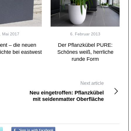
. Mai 2017
6. Februar 2013
ent – die neuen
Der Pflanzkübel PURE:
chte bei eastwest
Schönes weiß, herrliche
runde Form
gstipps
Farben
 die neuen
MONDO – der besondere
Next article
bei eastwest
Pflanzkübel
Neu eingetroffen: Pflanzkübel
mit seidenmatter Oberfläche