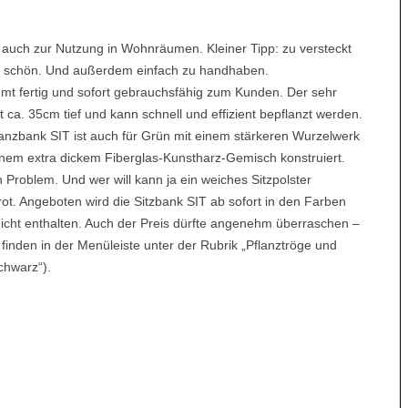
 auch zur Nutzung in Wohnräumen. Kleiner Tipp: zu versteckt
h zu schön. Und außerdem einfach zu handhaben.
t fertig und sofort gebrauchsfähig zum Kunden. Der sehr
t ca. 35cm tief und kann schnell und effizient bepflanzt werden.
anzbank SIT ist auch für Grün mit einem stärkeren Wurzelwerk
inem extra dickem Fiberglas-Kunstharz-Gemisch konstruiert.
 Problem. Und wer will kann ja ein weiches Sitzpolster
ot. Angeboten wird die Sitzbank SIT ab sofort in den Farben
g nicht enthalten. Auch der Preis dürfte angenehm überraschen –
 finden in der Menüleiste unter der Rubrik „Pflanztröge und
chwarz“).