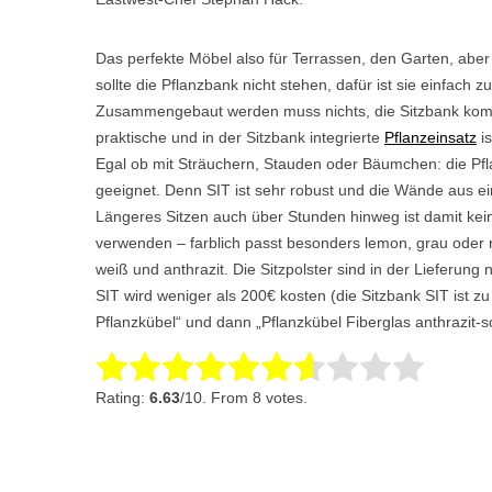
Das perfekte Möbel also für Terrassen, den Garten, aber
sollte die Pflanzbank nicht stehen, dafür ist sie einfac
Zusammengebaut werden muss nichts, die Sitzbank komm
praktische und in der Sitzbank integrierte
Pflanzeinsatz
is
Egal ob mit Sträuchern, Stauden oder Bäumchen: die Pfl
geeignet. Denn SIT ist sehr robust und die Wände aus e
Längeres Sitzen auch über Stunden hinweg ist damit kein
verwenden – farblich passt besonders lemon, grau oder r
weiß und anthrazit. Die Sitzpolster sind in der Lieferun
SIT wird weniger als 200€ kosten (die Sitzbank SIT ist zu
Pflanzkübel“ und dann „Pflanzkübel Fiberglas anthrazit-s
Rate this item:
Submit Rating
Rating:
6.63
/10. From 8 votes.