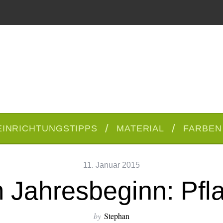
EINRICHTUNGSTIPPS
MATERIAL
FARBEN
11. Januar 2015
m Jahresbeginn: Pfl
by
Stephan