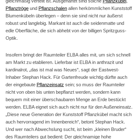
gleichmäßig verteilt ist. Ausgehärtet sind solche
Pflanzkübel
,
Pflanztröge
und
Pflanzschalen
allen herkömmlichen Kunststoff
Blumenkübeln überlegen – denn sie sind nicht nur äußerst
robust und langlebig. Markant ist auch die seidenmatte und
edle Oberfläche, die sich abhebt von der billigen Spritzguss-
Optik.
Insofern bringt der Raumteiler ELBA alles mit, um sich schnell
am Markt zu etablieren. Lieferbar ist ELBA in anthrazit und
kardinalrot, „das ist mal was Neues“, sagt der Eastwest-
Inhaber Stephan Hack. Für Gartenfreude wichtig dürfte auch
der eingebaute
Pflanzeinsatz
sein; so muss der Raumteiler
nicht von oben bis unten bepflanzt werden, sondern kann
bequem mit einer überschaubaren Menge an Erde bestückt
werden. ELBA eignet sich auch nicht nur für den Außeneinsatz.
„Diese neue Generation der Kunststoff Pflanzkübel macht sich
auch hervorragend im Innenbereich“, betont Stephan Hack.
Und wer nach Abwechslung sucht, ist beim „kleinen Bruder“
des Raumteilers gut bedient: Der gleichnamige hohe