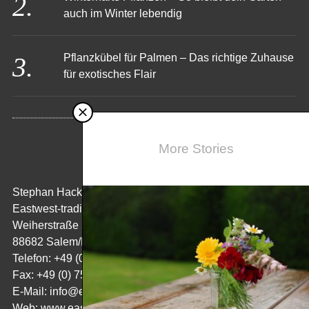
Winterharte Pflanzen – So bleibt dein Garten
auch im Winter lebendig
Pflanzkübel für Palmen – Das richtige Zuhause
für exotisches Flair
More Stories
KONTAKT
Stephan Hack
Eastwest-trading GmbH
Weiherstraße 5
88682 Salem/Bodensee
Telefon: +49 (0) 7554/ 98 65 50
Fax: +49 (0) 7554/ 98 65 52 08
E-Mail:
info@eastwest-trading.de