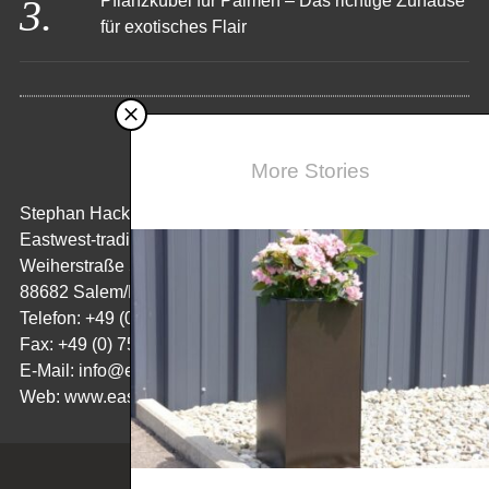
Pflanzkübel für Palmen – Das richtige Zuhause
für exotisches Flair
KONTAKT
More Stories
Stephan Hack
Eastwest-trading GmbH
Weiherstraße 5
88682 Salem/Bodensee
Telefon: +49 (0) 7554/ 98 65 50
Fax: +49 (0) 7554/ 98 65 52 08
E-Mail:
info@eastwest-trading.de
Web: www.eastwest-trading.de