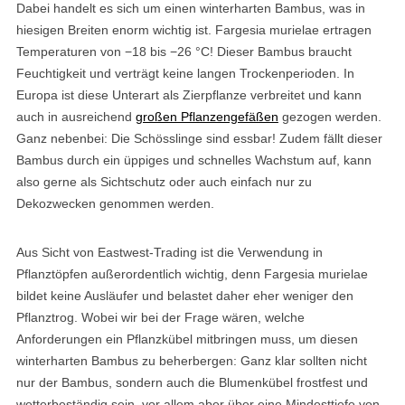
Dabei handelt es sich um einen winterharten Bambus, was in
hiesigen Breiten enorm wichtig ist. Fargesia murielae ertragen
Temperaturen von −18 bis −26 °C! Dieser Bambus braucht
Feuchtigkeit und verträgt keine langen Trockenperioden. In
Europa ist diese Unterart als Zierpflanze verbreitet und kann
auch in ausreichend
großen Pflanzengefäßen
gezogen werden.
Ganz nebenbei: Die Schösslinge sind essbar! Zudem fällt dieser
Bambus durch ein üppiges und schnelles Wachstum auf, kann
also gerne als Sichtschutz oder auch einfach nur zu
Dekozwecken genommen werden.
Aus Sicht von Eastwest-Trading ist die Verwendung in
Pflanztöpfen außerordentlich wichtig, denn Fargesia murielae
bildet keine Ausläufer und belastet daher eher weniger den
Pflanztrog. Wobei wir bei der Frage wären, welche
Anforderungen ein Pflanzkübel mitbringen muss, um diesen
winterharten Bambus zu beherbergen: Ganz klar sollten nicht
nur der Bambus, sondern auch die Blumenkübel frostfest und
wetterbeständig sein, vor allem aber über eine Mindesttiefe von