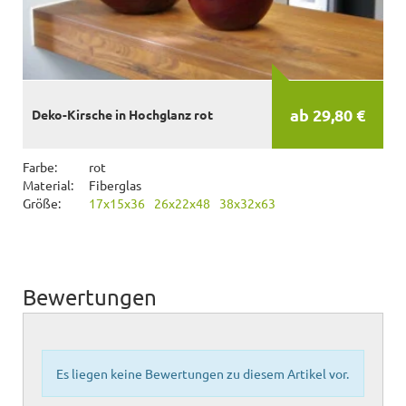
ab 29,80 €
Deko-Kirsche in Hochglanz rot
Farbe:
rot
Material:
Fiberglas
Größe:
17x15x36
26x22x48
38x32x63
Bewertungen
Es liegen keine Bewertungen zu diesem Artikel vor.