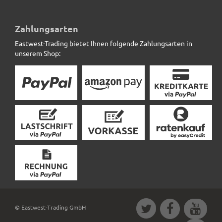
Pflanzkübel, Blumentopf, Fiberglas anthrazit (Rollen
optional)
Zahlungsarten
Eastwest-Trading bietet Ihnen folgende Zahlungsarten in
239,50 € *
unserem Shop:
© Eastwest-Trading GmbH