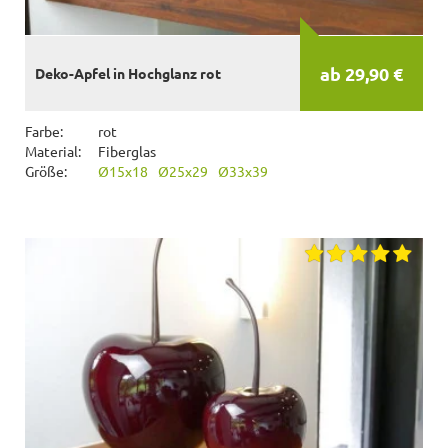
ab 29,90 €
Deko-Apfel in Hochglanz rot
Farbe:
rot
Material:
Fiberglas
Größe:
Ø15x18
Ø25x29
Ø33x39