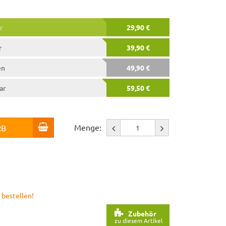
r
29,90 €
r
39,90 €
en
49,90 €
ar
59,50 €
Menge:
RB
 bestellen!
Zubehör
zu diesem Artikel