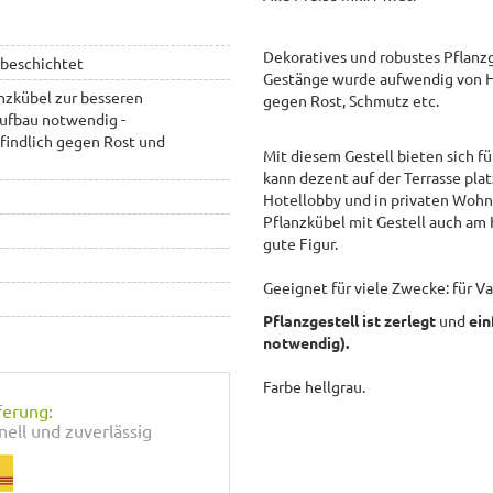
Dekoratives und robustes Pflanz
rbeschichtet
Gestänge wurde aufwendig von H
anzkübel zur besseren
gegen Rost, Schmutz etc.
aufbau notwendig -
findlich gegen Rost und
Mit diesem Gestell bieten sich f
kann dezent auf der Terrasse plat
Hotellobby und in privaten Woh
Pflanzkübel mit Gestell auch a
gute Figur.
Geeignet für viele Zwecke: für Va
Pflanzgestell
ist zerlegt
und
ei
notwendig).
Farbe hellgrau.
ferung:
nell und zuverlässig