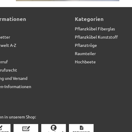
IERT*
ormationen
Kategorien
Pflanzkübel Fiberglas
etter
Pflanzkübel Kunststoff
zwelt A-Z
Pflanztröge
Raumteiler
rruf
Hochbeete
rufsrecht
ng und Versand
n-Informationen
en in unserem Shop: