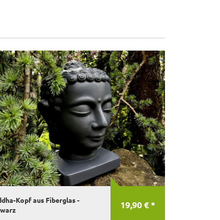
dha-Kopf aus Fiberglas -
19,90 € *
hwarz