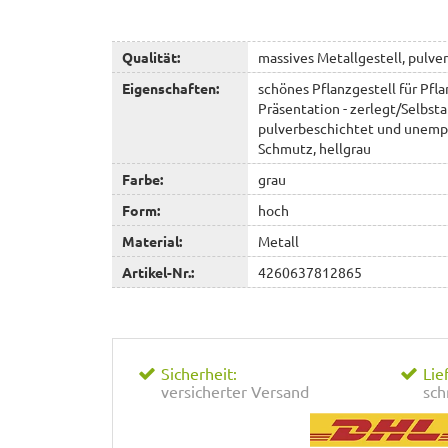
Qualität:
massives Metallgestell, pulve
Eigenschaften:
schönes Pflanzgestell für Pfl
Präsentation - zerlegt/Selbst
pulverbeschichtet und unemp
Schmutz, hellgrau
Farbe:
grau
Form:
hoch
Material:
Metall
Artikel-Nr.:
4260637812865
Sicherheit:
Lie
versicherter Versand
sch