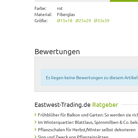
Farbe:
rot
Material:
Fiberglas
Größe:
Ø15x18
Ø25x29
Ø33x39
Bewertungen
Es liegen keine Bewertungen zu diesem Artikel 
Eastwest-Trading.de
Ratgeber
Frühblüher für Balkon und Garten: So werden sie ric
Im Winterquartier: Blattlaus, Spinnmilben & Co. b
Pflanzschalen für Herbst/Winter selbst dekorieren
Sinn und Zweck von Pflanzeinsätzen