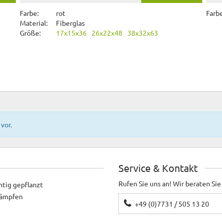
Farbe:
rot
Farbe
Material:
Fiberglas
Größe:
17x15x36
26x22x48
38x32x63
vor.
Service & Kontakt
Rufen Sie uns an! Wir beraten Sie
htig gepflanzt
ekämpfen
+49 (0)7731 / 505 13 20