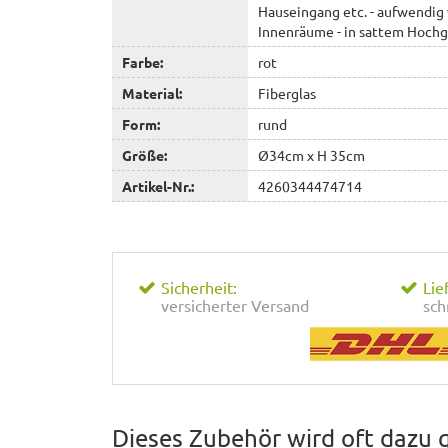
Hauseingang etc. - aufwendig 
Innenräume - in sattem Hochg
Farbe:
rot
Material:
Fiberglas
Form:
rund
Größe:
Ø34cm x H 35cm
Artikel-Nr.:
4260344474714
Sicherheit:
Lie
versicherter Versand
sch
Dieses Zubehör wird oft dazu 