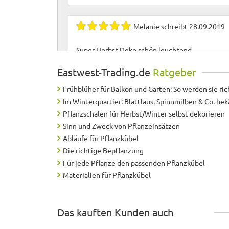
Melanie
schreibt
28.09.2019
Super Herbst Deko schön leuchtend
Eastwest-Trading.de
Ratgeber
Joachim
schreibt
04.10.2018
Frühblüher für Balkon und Garten: So werden sie ric
Im Winterquartier: Blattlaus, Spinnmilben & Co. b
ok: zuverlässig, schnell
Pflanzschalen für Herbst/Winter selbst dekorieren
Sinn und Zweck von Pflanzeinsätzen
Abläufe für Pflanzkübel
Hannelore
schreibt
25.07.201
Die richtige Bepflanzung
Für jede Pflanze den passenden Pflanzkübel
Super Deko, suchte schon länger so einen Apfel. 
Materialien für Pflanzkübel
Josef
schreibt
01.07.2018
Das kauften Kunden auch
Der Apfel steht im Garten, ist sehr schön, die F