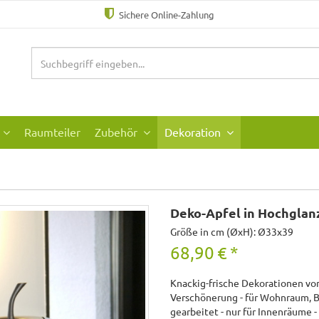
Sichere Online-Zahlung
Raumteiler
Zubehör
Dekoration
Deko-Apfel in Hochglanz
Größe in cm (ØxH): Ø33x39
68,90
€
*
Knackig-frische Dekorationen von
Verschönerung - für Wohnraum, B
gearbeitet - nur für Innenräume -