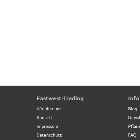
Matthias
schreibt
29.03.2018
Qualität sehr gut, Lieferzeit sehr kurz darum i
Matthias
schreibt
23.03.2018
Immer wieder super &#128077;!
Deko-Kirsche in Hochglanz rot
Gabriele
schreibt
08.11.2017
Eastwest-Trading
Inf
Origineller Deko-Apfel, ein tolles Weihnachtsg
Wir über uns
Blog
Kontakt
Newsl
Britta
schreibt
23.10.2017
Impressum
Pflan
Datenschutz
FAQ
Der Apfel dient als Deko für eine Apfel-Ausstel