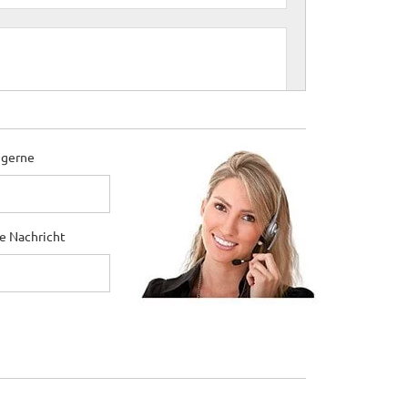
 gerne
ne Nachricht
erhältnis.
warten.