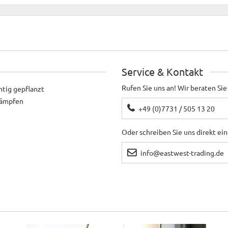
Service & Kontakt
Rufen Sie uns an! Wir beraten Sie
htig gepflanzt
ekämpfen
+49 (0)7731 / 505 13 20
Oder schreiben Sie uns direkt ei
8
info@eastwest-trading.de
Aber leider waren sie mir alle zu teuer. Hier stimmt das Preisleistungsv
arbe jedoch ist viel dunkler als nach der Abbildung auf der Website zu er