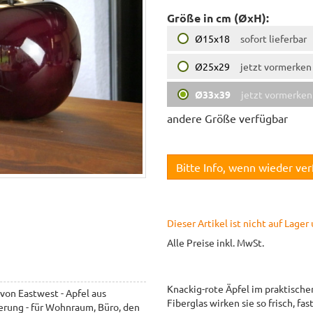
Größe in cm (ØxH):
Ø15x18
sofort lieferbar
Ø25x29
jetzt vormerken
Ø33x39
jetzt vormerken
andere Größe verfügbar
Bitte Info, wenn wieder ve
Dieser Artikel ist nicht auf Lage
Alle Preise inkl. MwSt.
Knackig-rote Äpfel im praktisch
von Eastwest - Apfel aus
Fiberglas wirken sie so frisch, f
erung - für Wohnraum, Büro, den