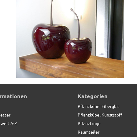
mmer wieder!
ormationen
Kategorien
eschenk mit hoher Qualität und - bezahlbar!
Pflanzkübel Fiberglas
etter
Pflanzkübel Kunststoff
zwelt A-Z
Pflanztröge
Raumteiler
lung und ist ein echter Hingucker!