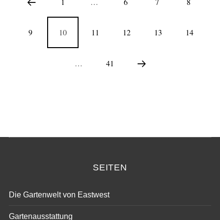
1
…
6
7
8
9
10
11
12
13
14
…
41
SEITEN
Die Gartenwelt von Eastwest
Gartenausstattung