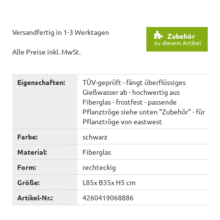
Versandfertig in 1-3 Werktagen
Zubehör
zu diesem Artikel
Alle Preise inkl. MwSt.
Eigenschaften:
TÜV-geprüft - fängt überflüssiges
Gießwasser ab - hochwertig aus
Fiberglas - frostfest - passende
Pflanztröge siehe unten "Zubehör" - für
Pflanztröge von eastwest
Farbe:
schwarz
Material:
Fiberglas
Form:
rechteckig
Größe:
L85x B35x H5 cm
Artikel-Nr.:
4260419068886