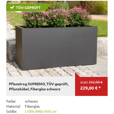
TÜV-GEPRÜFT
statt
262,00 €
Pflanztrog SUPREMO, TÜV-geprüft,
229,00 € *
Pflanzkübel, Fiberglas schwarz
Farbe:
schwarz
Material:
Fiberglas
Größe:
L100x B40x H50 cm