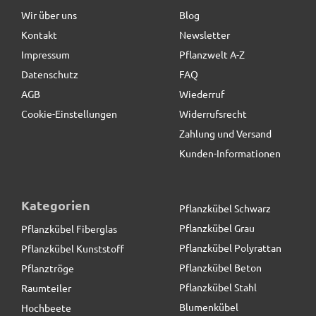
Wir über uns
Blog
Jörn
schreibt
08.02.2021
Kontakt
Newsletter
44,90 € *
Impressum
Pflanzwelt A-Z
Tolle Qualität
Datenschutz
FAQ
AGB
Wiederruf
Martina
schreibt
28.06.2020
Cookie-Einstellungen
Widerrufsrecht
Zahlung und Versand
Sehr gut
Kunden-Informationen
Jens
schreibt
02.06.2020
Kategorien
Pflanzkübel Schwarz
Super Produkt, tolle Verarbeitung & Aussehen!
Pflanzkübel Grau
Pflanzkübel Fiberglas
Pflanzkübel Polyrattan
Pflanzkübel Kunststoff
Maria
schreibt
23.05.2020
Pflanzkübel Beton
Pflanztröge
Pflanzkübel Stahl
Raumteiler
Schönes und schlichtes Design. Ich verwende es auf
Blumenkübel
Hochbeete
der Terrasse als Sicht- und Windschutz.