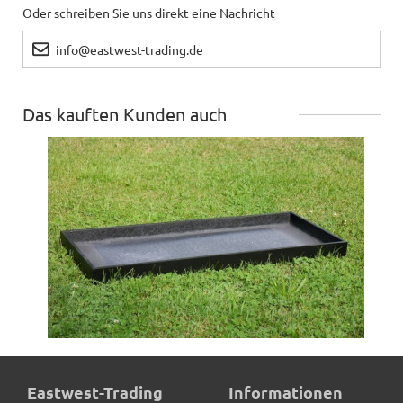
Oder schreiben Sie uns direkt eine Nachricht
Frank
schreibt
29.05.2021
info@eastwest-trading.de
Alles gut top Qualität top schnelle Lieferung
Das kauften Kunden auch
Ralf
schreibt
13.05.2021
Top-Ware und super Service
gabi
schreibt
03.05.2021
Sehr schöner Kübel, super Material
Birgit
schreibt
22.02.2021
Der Pflanzentrog entspricht meinen Erwartungen.
Untersetzer BASSIN, TÜV-geprüft -schwarz
Eastwest-Trading
Informationen