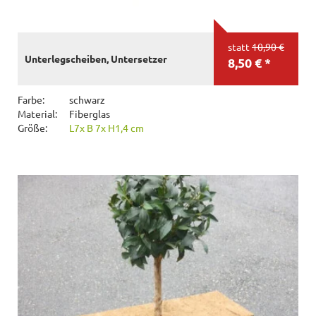
statt
10,90 €
Unterlegscheiben, Untersetzer
8,50 € *
Farbe:
schwarz
Material:
Fiberglas
Größe:
L7x B 7x H1,4 cm