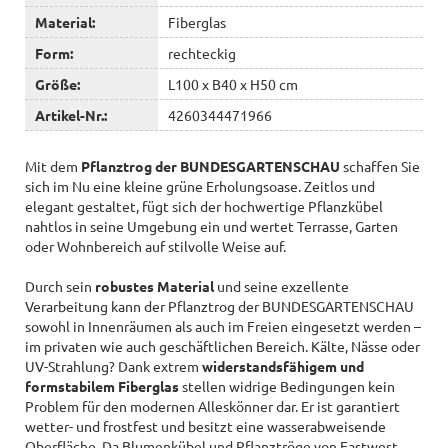
Material:
Fiberglas
Form:
rechteckig
Größe:
L100 x B40 x H50 cm
Artikel-Nr.:
4260344471966
Mit dem
Pflanztrog der BUNDESGARTENSCHAU
schaffen Sie
sich im Nu eine kleine grüne Erholungsoase. Zeitlos und
elegant gestaltet, fügt sich der hochwertige Pflanzkübel
nahtlos in seine Umgebung ein und wertet Terrasse, Garten
oder Wohnbereich auf stilvolle Weise auf.
Durch sein
robustes Material
und seine exzellente
Verarbeitung kann der Pflanztrog der BUNDESGARTENSCHAU
sowohl in Innenräumen als auch im Freien eingesetzt werden –
im privaten wie auch geschäftlichen Bereich. Kälte, Nässe oder
UV-Strahlung? Dank extrem
widerstandsfähigem und
formstabilem Fiberglas
stellen widrige Bedingungen kein
Problem für den modernen Alleskönner dar. Er ist garantiert
wetter- und frostfest und besitzt eine wasserabweisende
Oberfläche. Da Blumenkübel und Pflanztröge von Eastwest