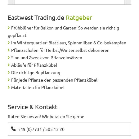
Sehr schön und hochwertig, habe jetzt 4 davon…
Eastwest-Trading.de
Ratgeber
Frühblüher für Balkon und Garten: So werden sie richtig
Tina
schreibt
04.11.2021
gepflanzt
Im Winterquartier: Blattlaus, Spinnmilben & Co. bekämpfen
Sehr schöner und hochwertiger Pflanztrog.
Pflanzschalen für Herbst/Winter selbst dekorieren
Sinn und Zweck von Pflanzeinsätzen
Abläufe für Pflanzkübel
Hezel / BV:
schreibt
01.11.2021
Die richtige Bepflanzung
Für jede Pflanze den passenden Pflanzkübel
Qualität wie gewohnt - haben das Produkt schon
öfter erworben - Design und Ausführung entspricht
Materialien für Pflanzkübel
unseren Vorstellungen.
Service & Kontakt
Norbert
schreibt
24.07.2021
Rufen Sie uns an! Wir beraten Sie gerne
Alles Super
+49 (0)7731 / 505 13 20