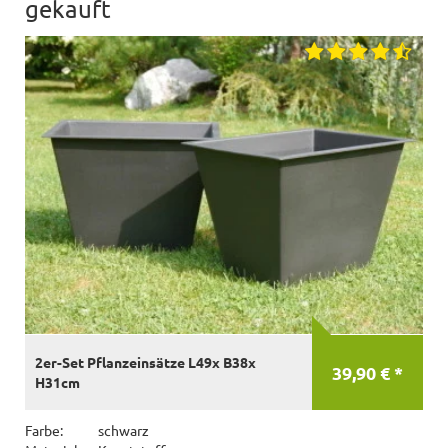
gekauft
2er-Set Pflanzeinsätze L49x B38x
39,90 € *
H31cm
Farbe:
schwarz