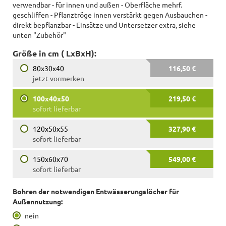
verwendbar - für innen und außen - Oberfläche mehrf.
geschliffen - Pflanztröge innen verstärkt gegen Ausbauchen -
direkt bepflanzbar - Einsätze und Untersetzer extra, siehe
unten "Zubehör"
Größe in cm ( LxBxH):
80x30x40
116,50 €
jetzt vormerken
100x40x50
219,50 €
sofort lieferbar
120x50x55
327,90 €
sofort lieferbar
150x60x70
549,00 €
sofort lieferbar
Bohren der notwendigen Entwässerungslöcher für
Außennutzung:
nein