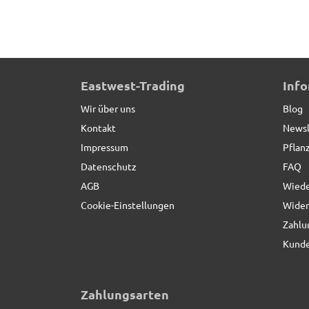
Untersetzer BASSIN, schwarz - TÜV-geprüft
Eastwest-Trading
Inf
Wir über uns
Blog
Kontakt
Newsl
Impressum
Pflan
Datenschutz
FAQ
AGB
Wiede
Cookie-Einstellungen
Wider
Zahlu
Kunde
Zahlungsarten