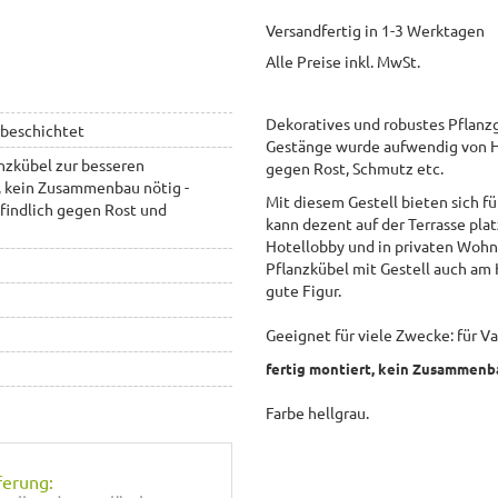
Versandfertig in 1-3 Werktagen
Alle Preise inkl. MwSt.
Dekoratives und robustes Pflanz
rbeschichtet
Gestänge wurde aufwendig von H
anzkübel zur besseren
gegen Rost, Schmutz etc.
t, kein Zusammenbau nötig -
Mit diesem Gestell bieten sich f
findlich gegen Rost und
kann dezent auf der Terrasse plat
Hotellobby und in privaten Woh
Pflanzkübel mit Gestell auch a
gute Figur.
Geeignet für viele Zwecke: für Va
fertig montiert, kein Zusammenb
Farbe hellgrau.
ferung: