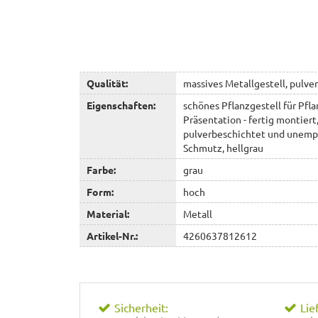
Qualität:
massives Metallgestell, pulve
Eigenschaften:
schönes Pflanzgestell für Pfl
Präsentation - fertig montier
pulverbeschichtet und unemp
Schmutz, hellgrau
Farbe:
grau
Form:
hoch
Material:
Metall
Artikel-Nr.:
4260637812612
Sicherheit:
Lie