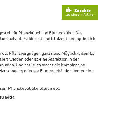
Zubehör
zu diesem Artikel
gestell für Pflanzkübel und Blumenkübel. Das
and pulverbeschichtet und ist damit unempfindlich
ür das Pflanzvergnügen ganz neue Möglichkeiten: Es
ziert werden oder ist eine Attraktion in der
nräumen. Und natürlich macht die Kombination
m Hauseingang oder vor Firmengebäuden immer eine
sen, Pflanzkübel, Skulpturen etc.
au nötig