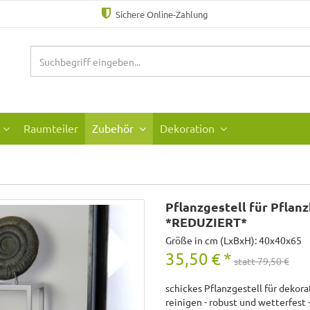
Sichere Online-Zahlung
Raumteiler
Zubehör
Dekoration
Pflanzgestell für Pflanz
*REDUZIERT*
Größe in cm (LxBxH): 40x40x65
35,50
€
*
statt 79,50 €
schickes Pflanzgestell für dekora
reinigen - robust und wetterfest 