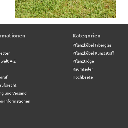
ormationen
Kategorien
Pflanzkübel Fiberglas
etter
Pflanzkübel Kunststoff
zwelt A-Z
Pflanztröge
Raumteiler
rruf
Hochbeete
rufsrecht
ng und Versand
n-Informationen