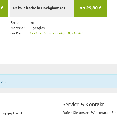
 €
ab 29,80 €
Deko-Kirsche in Hochglanz rot
Farbe:
rot
Material:
Fiberglas
Größe:
17x15x36
26x22x48
38x32x63
vor.
Service & Kontakt
Rufen Sie uns an! Wir beraten Sie
htig gepflanzt