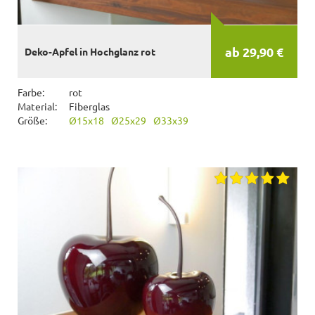
ab 29,90 €
Deko-Apfel in Hochglanz rot
Farbe:
rot
Material:
Fiberglas
Größe:
Ø15x18
Ø25x29
Ø33x39