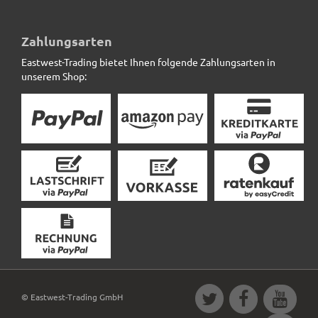
Pflanzkübel, Blumentopf, Fiberglas anthrazit (Rollen
optional)
Zahlungsarten
Eastwest-Trading bietet Ihnen folgende Zahlungsarten in
239,50 € *
unserem Shop:
© Eastwest-Trading GmbH