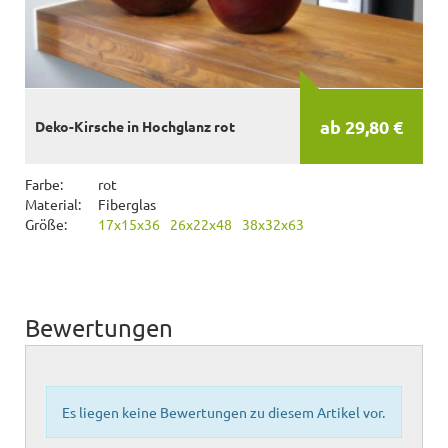
ab 29,80 €
Deko-Kirsche in Hochglanz rot
Farbe:
rot
Material:
Fiberglas
Größe:
17x15x36
26x22x48
38x32x63
Bewertungen
Es liegen keine Bewertungen zu diesem Artikel vor.