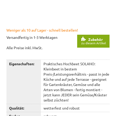
Weniger als 10 auf Lager - schnell bestellen!
Versandfertig in 1-3 Werktagen
Zubehör
zu diesem Artikel
Alle Preise inkl. MwSt.
Eigenschaften:
Praktisches Hochbeet SOLANO:
Kleinbeet in bestem
Preis-/Leistungsverhältnis - passt in jede
Küche und auf jede Terrasse - geeignet
für Gartenkräuter, Gemüse und alle
Arten von Blumen - fertig montiert -
jetzt kann JEDER sein Gemüse/Kräuter
selbst züchten!
Qualität:
wetterfest und robust
Farbe:
schwarz