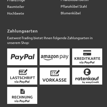
Pflanzkübel Stahl
Raumteiler
Blumenkübel
Hochbeete
Pflanzeinsatz L34,5x B34,5x H30cm, mit
Bewässerungssystem
Zahlungsarten
Eastwest-Trading bietet Ihnen folgende Zahlungsarten in
22,90 € *
unserem Shop: