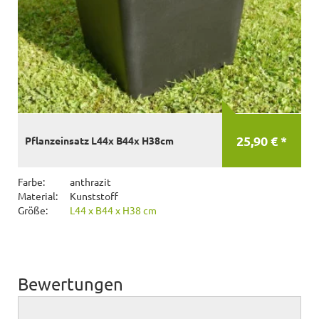
25,90 € *
Pflanzeinsatz L44x B44x H38cm
Farbe:
anthrazit
Material:
Kunststoff
Größe:
L44 x B44 x H38 cm
Bewertungen