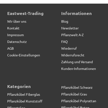
Hochbeet/Pflanzkübel SOLANO, schwarz - jetzt
Eastwest-Trading
Informationen
reduziert
Wir über uns
Blog
Kontakt
Newsletter
64,50 € *
statt
79,50 €
Impressum
Pflanzwelt A-Z
Datenschutz
FAQ
AGB
Wiederruf
Cookie-Einstellungen
Widerrufsrecht
Zahlung und Versand
Kunden-Informationen
Kategorien
Pflanzkübel Schwarz
Pflanzkübel Grau
Pflanzkübel Fiberglas
Pflanzkübel Polyrattan
Pflanzkübel Kunststoff
Pflanzkübel Beton
Pflanztröge