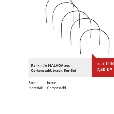
statt
14,50
Rankhilfe MALAGA aus
7,50 € *
Cortenstahl, braun, 5er-Set
Farbe:
braun
Material:
Cortenstahl