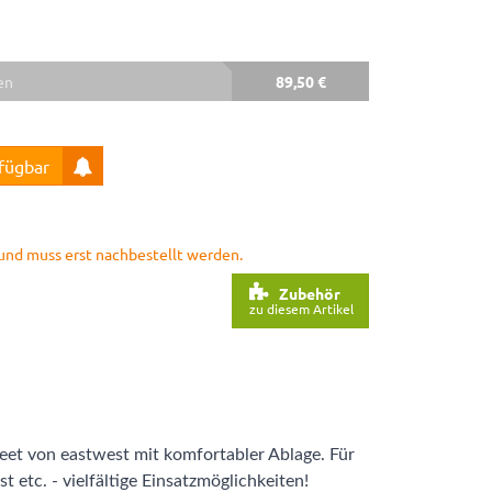
en
89,50 €
rfügbar
r und muss erst nachbestellt werden.
Zubehör
zu diesem Artikel
et von eastwest mit komfortabler Ablage. Für
 etc. - vielfältige Einsatzmöglichkeiten!