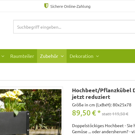
Sichere Online-Zahlung
Raumteiler
Zubehör
Dekoration
Hochbeet/Pflanzkübel D
jetzt reduziert
Größe in cm (LxBxH): 80x25x78
89,50
€
*
statt 119,50 €
Doppelstöckiges Hochbeet - Sie 
Gemüse ... oder andersherum? - vi