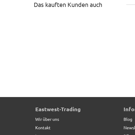
Das kauften Kunden auch
Komplettset: Pflanzkübel mit Roller und Erde, Fib
Eastwest-Trading
Inf
Wir über uns
Blog
Kontakt
Newsl