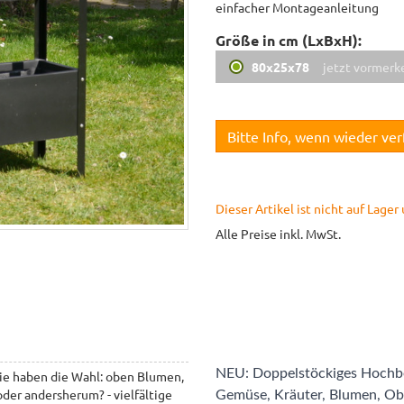
einfacher Montageanleitung
Größe in cm (LxBxH):
80x25x78
jetzt vormerk
Bitte Info, wenn wieder ve
Dieser Artikel ist nicht auf Lage
Alle Preise inkl. MwSt.
NEU: Doppelstöckiges Hochbe
ie haben die Wahl: oben Blumen,
oder andersherum? - vielfältige
Gemüse, Kräuter, Blumen, Obst