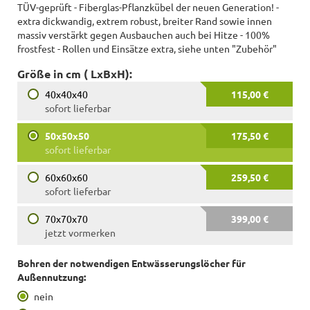
TÜV-geprüft - Fiberglas-Pflanzkübel der neuen Generation! -
extra dickwandig, extrem robust, breiter Rand sowie innen
massiv verstärkt gegen Ausbauchen auch bei Hitze - 100%
frostfest - Rollen und Einsätze extra, siehe unten "Zubehör"
Größe in cm ( LxBxH):
40x40x40
115,00 €
sofort lieferbar
50x50x50
175,50 €
sofort lieferbar
60x60x60
259,50 €
sofort lieferbar
70x70x70
399,00 €
jetzt vormerken
Bohren der notwendigen Entwässerungslöcher für
Außennutzung:
nein