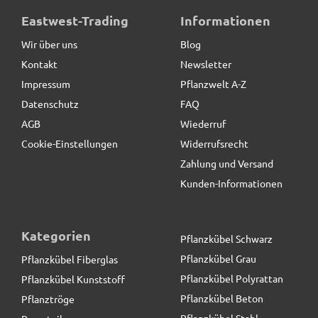
ultrastarke Pflanzenroller aus Metall, schwarz
Eastwest-Trading
Informationen
Wir über uns
Blog
Kontakt
Newsletter
49,50 € *
Impressum
Pflanzwelt A-Z
Datenschutz
FAQ
AGB
Wiederruf
Cookie-Einstellungen
Widerrufsrecht
Zahlung und Versand
Kunden-Informationen
Kategorien
Pflanzkübel Schwarz
Pflanzkübel Grau
Pflanzkübel Fiberglas
Pflanzkübel Polyrattan
Pflanzkübel Kunststoff
Pflanzkübel Beton
Pflanztröge
Pflanzkübel Stahl