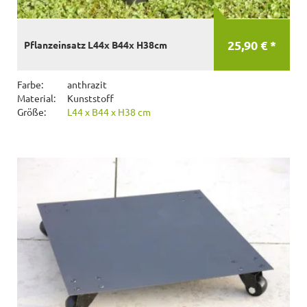
25,90 € *
Pflanzeinsatz L44x B44x H38cm
Farbe:
anthrazit
Material:
Kunststoff
Größe:
L44 x B44 x H38 cm