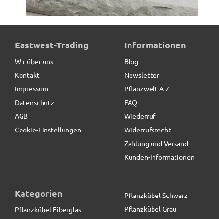
ultrastarke Pflanzenroller für Pflanztröge, schwarz
Eastwest-Trading
Informationen
Wir über uns
Blog
Kontakt
Newsletter
55,00 € *
Impressum
Pflanzwelt A-Z
Datenschutz
FAQ
AGB
Wiederruf
Cookie-Einstellungen
Widerrufsrecht
Zahlung und Versand
Kunden-Informationen
Kategorien
Pflanzkübel Schwarz
Pflanzkübel Grau
Pflanzkübel Fiberglas