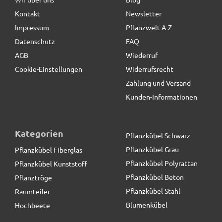
Kontakt
Newsletter
19,90 € *
statt
24,90 €
Impressum
Pflanzwelt A-Z
Datenschutz
FAQ
AGB
Wiederruf
Cookie-Einstellungen
Widerrufsrecht
Zahlung und Versand
Kunden-Informationen
Kategorien
Pflanzkübel Schwarz
Pflanzkübel Grau
Pflanzkübel Fiberglas
Pflanzkübel Polyrattan
Pflanzkübel Kunststoff
Pflanzkübel Beton
Pflanztröge
Pflanzkübel Stahl
Raumteiler
Blumenkübel
Hochbeete