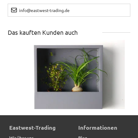
info@eastwest-trading.de
Das kauften Kunden auch
Wand-Pflanzkasten LINEA, anthrazit - jetzt reduziert
Eastwest-Trading
Informationen
Wir über uns
Blog