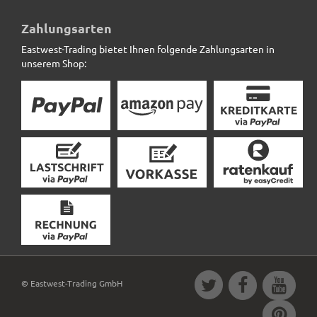
10m Kokosmatte SAFEGREEN zum umwickeln,
naturfarben
Zahlungsarten
Eastwest-Trading bietet Ihnen folgende Zahlungsarten in
15,12 € *
unserem Shop:
© Eastwest-Trading GmbH