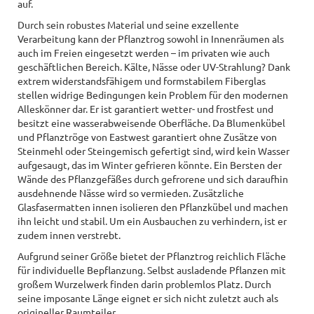
auf.
Durch sein robustes Material und seine exzellente
Verarbeitung kann der Pflanztrog sowohl in Innenräumen als
auch im Freien eingesetzt werden – im privaten wie auch
geschäftlichen Bereich. Kälte, Nässe oder UV-Strahlung? Dank
extrem widerstandsfähigem und formstabilem Fiberglas
stellen widrige Bedingungen kein Problem für den modernen
Alleskönner dar. Er ist garantiert wetter- und frostfest und
besitzt eine wasserabweisende Oberfläche. Da Blumenkübel
und Pflanztröge von Eastwest garantiert ohne Zusätze von
Steinmehl oder Steingemisch gefertigt sind, wird kein Wasser
aufgesaugt, das im Winter gefrieren könnte. Ein Bersten der
Wände des Pflanzgefäßes durch gefrorene und sich daraufhin
ausdehnende Nässe wird so vermieden. Zusätzliche
Glasfasermatten innen isolieren den Pflanzkübel und machen
ihn leicht und stabil. Um ein Ausbauchen zu verhindern, ist er
zudem innen verstrebt.
Aufgrund seiner Größe bietet der Pflanztrog reichlich Fläche
für individuelle Bepflanzung. Selbst ausladende Pflanzen mit
großem Wurzelwerk finden darin problemlos Platz. Durch
seine imposante Länge eignet er sich nicht zuletzt auch als
origineller Raumteiler.