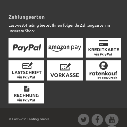
Pflanzkübel SUPREMO für Rollen, Fiberglas Hochglanz
weiß
Zahlungsarten
Eastwest-Trading bietet Ihnen folgende Zahlungsarten in
189,50 € *
unserem Shop:
© Eastwest-Trading GmbH