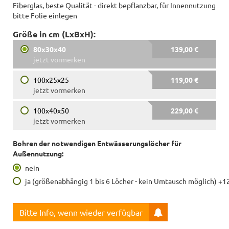
Fiberglas, beste Qualität - direkt bepflanzbar, für Innennutzung
bitte Folie einlegen
Größe in cm (LxBxH):
80x30x40
139,00 €
jetzt vormerken
100x25x25
119,00 €
jetzt vormerken
100x40x50
229,00 €
jetzt vormerken
Bohren der notwendigen Entwässerungslöcher für
Außennutzung:
nein
ja (größenabhängig 1 bis 6 Löcher - kein Umtausch möglich) +1
Bitte Info, wenn wieder verfügbar