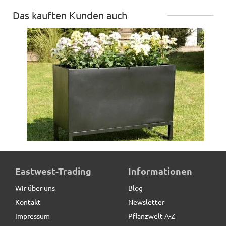
Das kauften Kunden auch
Untergestell für Pflanztröge
Eastwest-Trading
Informationen
Wir über uns
Blog
Kontakt
Newsletter
29,90 € *
statt
39,00 €
Impressum
Pflanzwelt A-Z