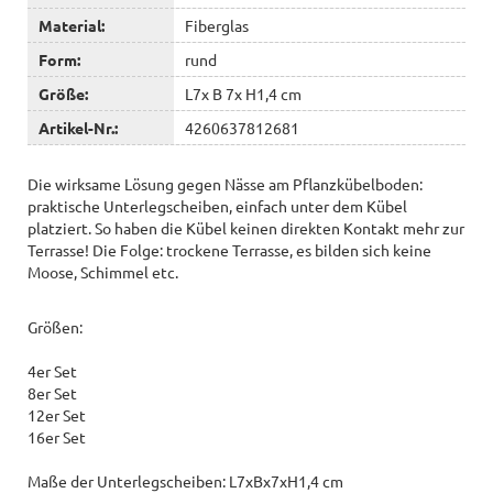
Material:
Fiberglas
Form:
rund
Größe:
L7x B 7x H1,4 cm
Artikel-Nr.:
4260637812681
Die wirksame Lösung gegen Nässe am Pflanzkübelboden:
praktische Unterlegscheiben, einfach unter dem Kübel
platziert. So haben die Kübel keinen direkten Kontakt mehr zur
Terrasse! Die Folge: trockene Terrasse, es bilden sich keine
Moose, Schimmel etc.
Größen:
4er Set
8er Set
12er Set
16er Set
Maße der Unterlegscheiben: L7xBx7xH1,4 cm