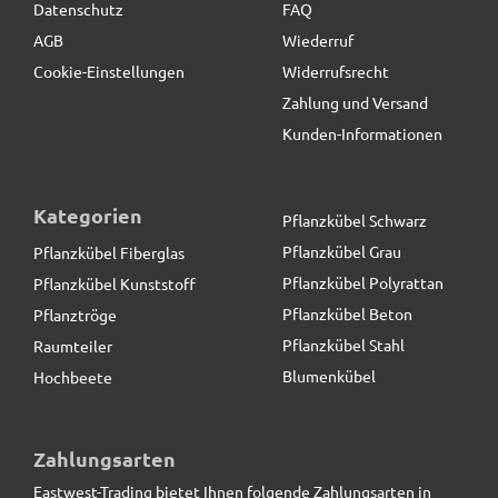
Datenschutz
FAQ
AGB
Wiederruf
Cookie-Einstellungen
Widerrufsrecht
Zahlung und Versand
Kunden-Informationen
Kategorien
Pflanzkübel Schwarz
Pflanzkübel Grau
Pflanzkübel Fiberglas
Pflanzkübel Polyrattan
Pflanzkübel Kunststoff
Pflanzkübel Beton
Pflanztröge
Pflanzkübel Stahl
Raumteiler
Blumenkübel
Hochbeete
Pflanztrog der BUNDESGARTENSCHAU, Pflanzkübel,
Fiberglas anthrazit
Zahlungsarten
Eastwest-Trading bietet Ihnen folgende Zahlungsarten in