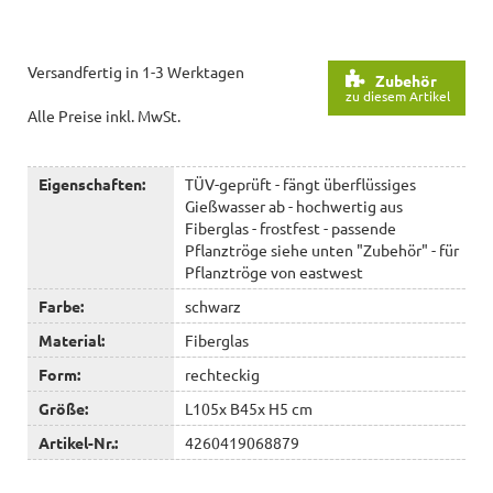
Versandfertig in 1-3 Werktagen
Zubehör
zu diesem Artikel
Alle Preise inkl. MwSt.
Eigenschaften:
TÜV-geprüft - fängt überflüssiges
Gießwasser ab - hochwertig aus
Fiberglas - frostfest - passende
Pflanztröge siehe unten "Zubehör" - für
Pflanztröge von eastwest
Farbe:
schwarz
Material:
Fiberglas
Form:
rechteckig
Größe:
L105x B45x H5 cm
Artikel-Nr.:
4260419068879