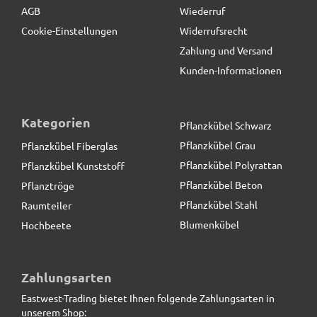
AGB
Wiederruf
Cookie-Einstellungen
Widerrufsrecht
Zahlung und Versand
Kunden-Informationen
Kategorien
Pflanzkübel Schwarz
Pflanzkübel Grau
Pflanzkübel Fiberglas
Pflanzkübel Polyrattan
Pflanzkübel Kunststoff
Pflanzkübel Beton
Pflanztröge
Pflanzkübel Stahl
Raumteiler
Blumenkübel
Hochbeete
Pflanzeinsatz L26,5x B26,5x H25cm
Zahlungsarten
Eastwest-Trading bietet Ihnen folgende Zahlungsarten in
17,90 € *
unserem Shop: