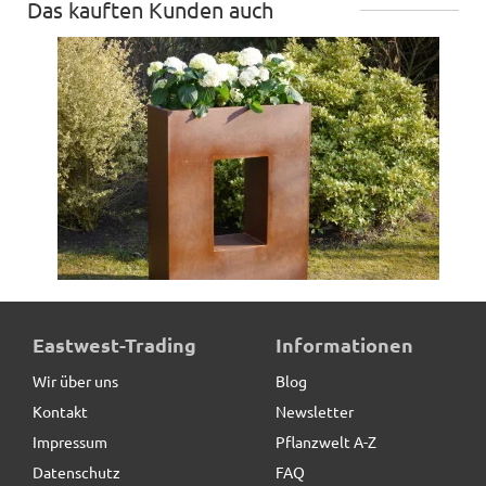
Das kauften Kunden auch
Raumteiler aus Cortenstahl, rostfarben - jetzt reduziert
Eastwest-Trading
Informationen
Wir über uns
Blog
Kontakt
Newsletter
319,00 € *
statt
399,00 €
Impressum
Pflanzwelt A-Z
Datenschutz
FAQ