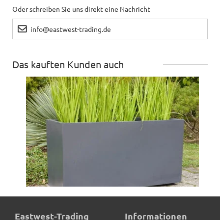
Oder schreiben Sie uns direkt eine Nachricht
info@eastwest-trading.de
Das kauften Kunden auch
Pflanztrog, Pflanzkübel, Fiberglas anthrazit (Rollen
Eastwest-Trading
Informationen