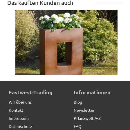
Das kauften Kunden auch
Raumteiler aus Cortenstahl, rostfarben - jetzt reduziert
Eastwest-Trading
Informationen
Wir über uns
Blog
Kontakt
Newsletter
319,00 € *
statt
399,00 €
Impressum
Pflanzwelt A-Z
Datenschutz
FAQ