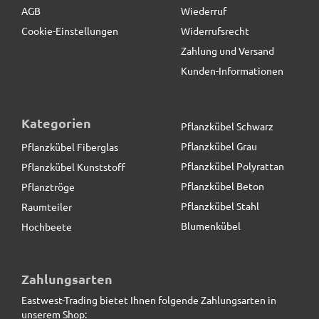
AGB
Wiederruf
Cookie-Einstellungen
Widerrufsrecht
Zahlung und Versand
Kunden-Informationen
Kategorien
Pflanzkübel Schwarz
Pflanzkübel Grau
Pflanzkübel Fiberglas
Pflanzkübel Polyrattan
Pflanzkübel Kunststoff
Pflanzkübel Beton
Pflanztröge
Pflanzkübel Stahl
Raumteiler
Blumenkübel
Hochbeete
Pflanzeinsatz L26,5x B26,5x H25cm
Zahlungsarten
Eastwest-Trading bietet Ihnen folgende Zahlungsarten in
17,90 € *
unserem Shop: