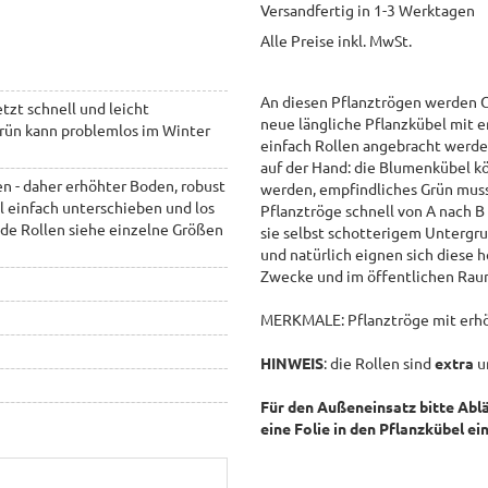
Versandfertig in 1-3 Werktagen
Alle Preise inkl. MwSt.
An diesen Pflanztrögen werden G
etzt schnell und leicht
neue längliche Pflanzkübel mit 
Grün kann problemlos im Winter
einfach Rollen angebracht werde
auf der Hand: die Blumenkübel k
en - daher erhöhter Boden, robust
werden, empfindliches Grün muss
l einfach unterschieben und los
Pflanztröge schnell von A nach B
ende Rollen siehe einzelne Größen
sie selbst schotterigem Untergr
und natürlich eignen sich diese 
Zwecke und im öffentlichen Ra
MERKMALE: Pflanztröge mit erhö
HINWEIS
: die Rollen sind
extra
u
Für den Außeneinsatz bitte Ablä
eine Folie in den Pflanzkübel e