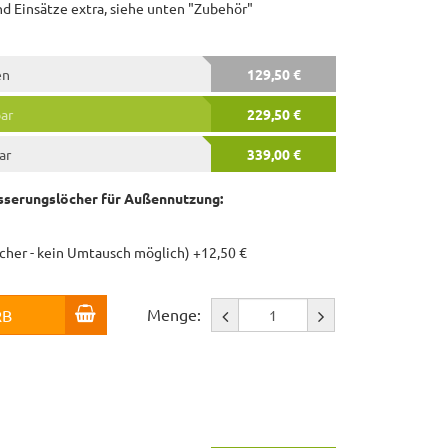
und Einsätze extra, siehe unten "Zubehör"
en
129,50 €
bar
229,50 €
ar
339,00 €
serungslöcher für Außennutzung:
öcher - kein Umtausch möglich) +12,50 €
Menge:
RB