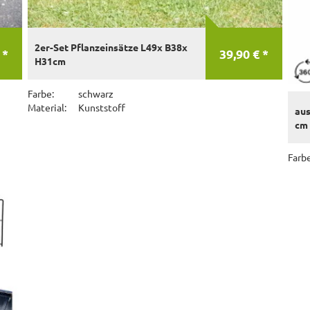
2er-Set Pflanzeinsätze L49x B38x
 *
39,90 € *
H31cm
Farbe:
schwarz
Material:
Kunststoff
aus
cm 
Farbe