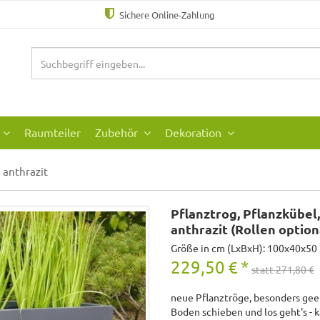
Sichere Online-Zahlung
Raumteiler
Zubehör
Dekoration
anthrazit
Pflanztrog, Pflanzkübel,
anthrazit (Rollen option
Größe in cm (LxBxH): 100x40x50
229,50
€
*
statt 271,80 €
neue Pflanztröge, besonders geei
Boden schieben und los geht's - 