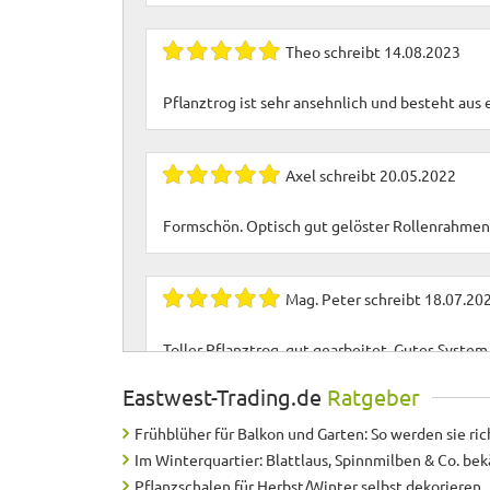
Theo
schreibt
14.08.2023
Pflanztrog ist sehr ansehnlich und besteht aus
Axel
schreibt
20.05.2022
Formschön. Optisch gut gelöster Rollenrahmen
Mag. Peter
schreibt
18.07.20
Toller Pflanztrog, gut gearbeitet. Gutes Syste
Eastwest-Trading.de
Ratgeber
Sylvia
schreibt
02.05.2021
Frühblüher für Balkon und Garten: So werden sie ric
Im Winterquartier: Blattlaus, Spinnmilben & Co. b
Die 5 Sterne gibt es für einen Pflanztrog von z
Pflanzschalen für Herbst/Winter selbst dekorieren