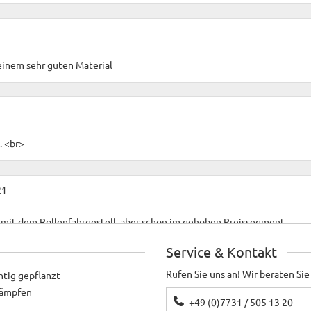
 einem sehr guten Material
. <br>
21
m mit dem Rollenfahrgestell, aber schon im gehoben Preissegment.
Service & Kontakt
Rufen Sie uns an! Wir beraten Sie
htig gepflanzt
ekämpfen
weien, der gut aussieht. Der 2. hatte mehrere Schäden.
+49 (0)7731 / 505 13 20