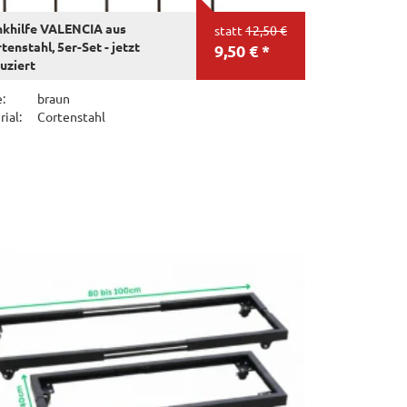
khilfe VALENCIA aus
statt
12,50 €
tenstahl, 5er-Set - jetzt
9,50 € *
uziert
:
braun
ial:
Cortenstahl