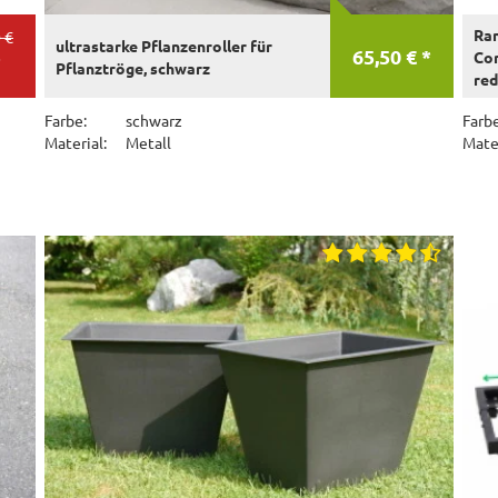
Ran
 €
ultrastarke Pflanzenroller für
65,50 € *
Cor
*
Pflanztröge, schwarz
red
Farbe:
schwarz
Farbe
Material:
Metall
Mater