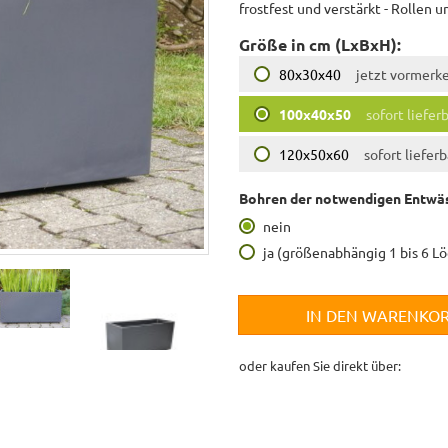
frostfest und verstärkt - Rollen 
Größe in cm (LxBxH):
80x30x40
jetzt vormerk
100x40x50
sofort liefer
120x50x60
sofort lieferb
Bohren der notwendigen Entwäs
nein
ja (größenabhängig 1 bis 6 L
IN DEN WARENKO
oder kaufen Sie direkt über: