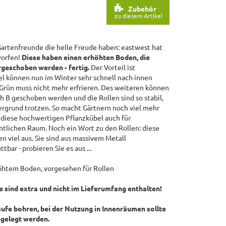
Zubehör
zu diesem Artikel
artenfreunde die helle Freude haben: eastwest hat
worfen!
Diese haben einen erhöhten Boden, die
rgeschoben werden - fertig.
Der Vorteil ist
el können nun im Winter sehr schnell nach innen
Grün muss nicht mehr erfrieren. Des weiteren können
ch B geschoben werden und die Rollen sind so stabil,
ergrund trotzen. So macht Gärtnern noch viel mehr
 diese hochwertigen Pflanzkübel auch für
tlichen Raum. Noch ein Wort zu den Rollen: diese
en viel aus. Sie sind aus massivem Metall
bar - probieren Sie es aus ...
htem Boden, vorgesehen für Rollen
e sind extra und nicht im Lieferumfang enthalten!
ufe bohren, bei der Nutzung in Innenräumen sollte
ingelegt werden.