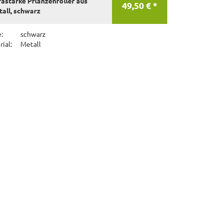
rastarke Pflanzenroller aus
49,50 € *
all, schwarz
:
schwarz
ial:
Metall