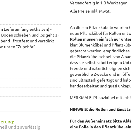
Versandfertig in 1-3 Werktagen
Alle Preise inkl. MwSt.
An diesen Pflanzkübeln werden G
im Lieferumfang enthalten) -
neue Pflanzkübel für Rollen ent
 Boden schieben und los geht's -
Rollen müssen einfach nur unte
end - frostfest und verstärkt -
klar: Blumenkübel und Pflanzküb
ehe unten "Zubehör"
gebracht werden, empfindliches 
die Pflanzkübel schnell von A na
dass sie selbst schotterigem Unt
Freude und natürlich eignen sich
gewerbliche Zwecke und im öffen
sind ultrastark gefertigt und halt
handgearbeitet und quasi unkaputt
MERKMALE: Pflanzkübel mit erhö
HINWEIS:
die Rollen und Einsätz
Für den Außeneinsatz bitte Ablä
ferung:
nell und zuverlässig
eine Folie in den Pflanzkübel e