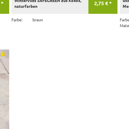
Wintervlies SAFEGREEN aus Kokos,
ult
 *
2,75 € *
naturfarben
Met
Farbe:
braun
Farbe
Mater