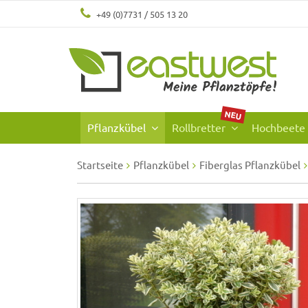
+49 (0)7731 / 505 13 20
NEU
Pflanzkübel
Rollbretter
Hochbeete
Startseite
Pflanzkübel
Fiberglas Pflanzkübel