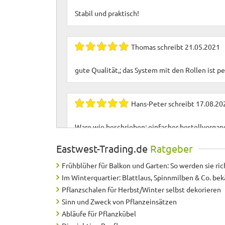
Stabil und praktisch!
Thomas
schreibt
21.05.2021
gute Qualität,; das System mit den Rollen ist p
Hans-Peter
schreibt
17.08.20
Ware wie beschrieben; einfacher bestellvorgang
Eastwest-Trading.de
Ratgeber
Sylvia
schreibt
24.05.2019
Frühblüher für Balkon und Garten: So werden sie ric
Im Winterquartier: Blattlaus, Spinnmilben & Co. b
Gute Qualität und schnelle Lieferung.
Pflanzschalen für Herbst/Winter selbst dekorieren
Sinn und Zweck von Pflanzeinsätzen
Abläufe für Pflanzkübel
Gitta
schreibt
06.08.2018