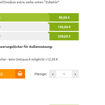
und Einsätze extra: siehe unten "Zubehör"
r
99,50 €
r
135,50 €
r
239,50 €
serungslöcher für Außennutzung:
öcher - kein Umtausch möglich) +12,50 €
Menge:
RB