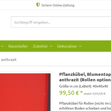
Sichere Online-Zahlung
Raumteiler
Zubehör
Dekoration
anthrazit
Pflanzkübel, Blumentopf
anthrazit (Rollen option
Größe in cm (LxBxH): 40x40x40
99,50
€
*
statt 129,50 €
Pflanzkübel für Rollen (nicht im 
erhöhten Boden schieben und los 