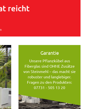
Garantie
Unsere Pflanzkübel aus
Fiberglas sind OHNE Zusätze
von Steinmehl – das macht sie
robuster und langlebiger.
Fragen zu den Produkten:
07731 - 505 13 20