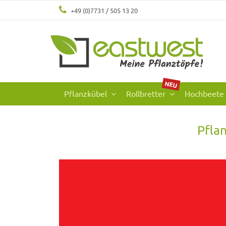
+49 (0)7731 / 505 13 20
NEU
Pflanzkübel
Rollbretter
Hochbeete
Pfla