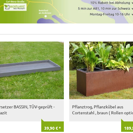
setzer BASSIN, TÜV-geprüft -
Pflanztrog, Pflanzkübel aus
azit
Cortenstahl , braun ( Rollen opti
39,90 € *
189,