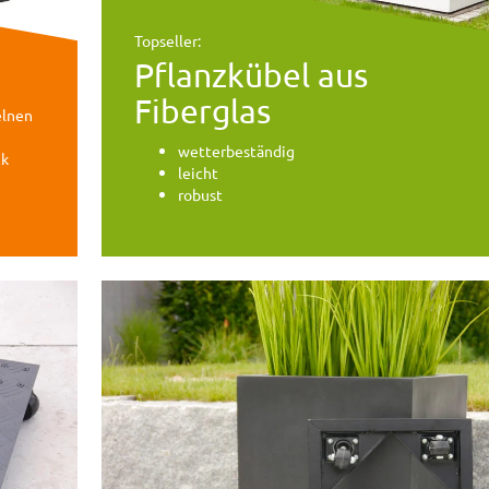
Topseller:
Pflanzkübel aus
Fiberglas
elnen
wetterbeständig
ck
leicht
robust