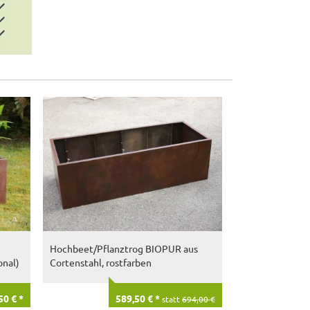
ultrastarke Pfla
schwarz
Hochbeet/Pflanztrog BIOPUR aus
onal)
Cortenstahl, rostfarben
50 € *
589,50 € *
statt
694,00 €