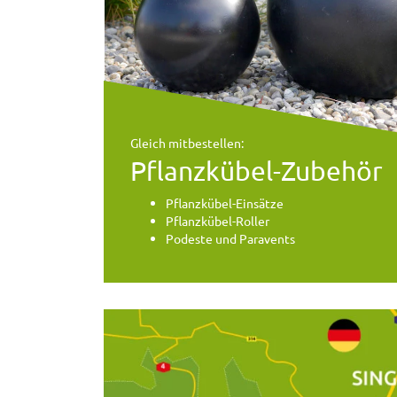
Gleich mitbestellen:
Pflanzkübel-Zubehör
Pflanzkübel-Einsätze
Pflanzkübel-Roller
Podeste und Paravents