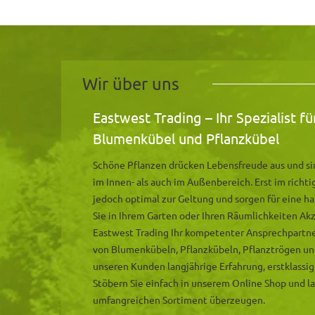
Wir über uns
Eastwest Trading – Ihr Spezialist f
Blumenkübel und Pflanzkübel
Schöne Pflanzen drücken Lebensfreude aus und sin
im Innen- als auch im Außenbereich. Erst im rich
jedoch optimal zur Geltung und sorgen für eine 
Sie in Ihrem Garten oder Ihren Räumlichkeiten Ak
Eastwest Trading Ihr kompetenter Ansprechpartner.
von Blumenkübeln, Pflanzkübeln, Pflanztrögen un
unseren Kunden langjährige Erfahrung, erstklassig
Stöbern Sie einfach in unserem Online Shop und l
umfangreichen Sortiment überzeugen.