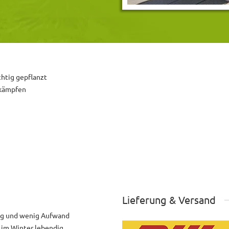
chtig gepflanzt
ekämpfen
Lieferung & Versand
ng und wenig Aufwand
h im Winter lebendig