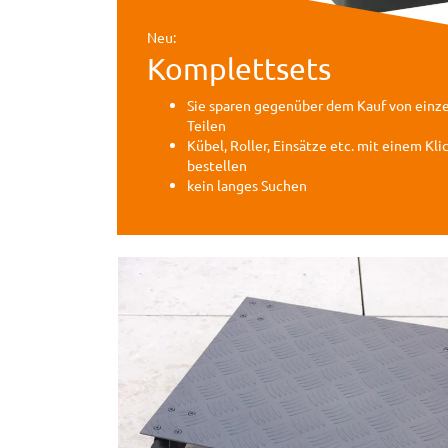
Neu:
Komplettsets
Sie sparen gegenüber dem Kauf von einz
Teilen
Kübel, Roller, Einsätze etc. mit einem Kli
bestellen
kein langes Suchen