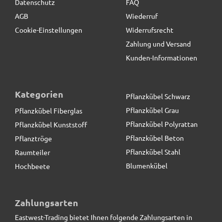
Datenschutz
FAQ
AGB
Wiederruf
Cookie-Einstellungen
Widerrufsrecht
Zahlung und Versand
Kunden-Informationen
Kategorien
Pflanzkübel Schwarz
Pflanzkübel Grau
Pflanzkübel Fiberglas
Pflanzkübel Polyrattan
Pflanzkübel Kunststoff
Pflanzkübel Beton
Pflanztröge
Pflanzkübel Stahl
Raumteiler
Blumenkübel
Hochbeete
Blumenkübel ROCKS wie Naturstein, grau *Abverkauf*
Zahlungsarten
Eastwest-Trading bietet Ihnen folgende Zahlungsarten in