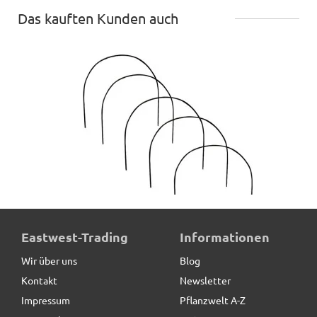
Das kauften Kunden auch
Rankhilfe MALAGA aus Cortenstahl, braun, 5er-Set
Eastwest-Trading
Informationen
Wir über uns
Blog
Kontakt
Newsletter
9,90 € *
statt
17,25 €
Impressum
Pflanzwelt A-Z