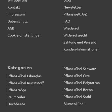
Kontakt
Newsletter
9,90 € *
statt
17,25 €
Impressum
Pflanzwelt A-Z
Datenschutz
FAQ
AGB
Wiederruf
Cookie-Einstellungen
Widerrufsrecht
Zahlung und Versand
Kunden-Informationen
Kategorien
Pflanzkübel Schwarz
Pflanzkübel Grau
Pflanzkübel Fiberglas
Pflanzkübel Polyrattan
Pflanzkübel Kunststoff
Pflanzkübel Beton
Pflanztröge
Pflanzkübel Stahl
Raumteiler
Blumenkübel
Hochbeete