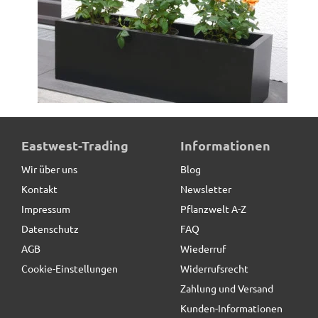
Pflanztrog SUPREMO, Pflanzkübel, Fiberglas schwarz
Eastwest-Trading
Informationen
Wir über uns
Blog
Kontakt
Newsletter
96,50 € *
Impressum
Pflanzwelt A-Z
Datenschutz
FAQ
AGB
Wiederruf
Cookie-Einstellungen
Widerrufsrecht
Zahlung und Versand
Kunden-Informationen