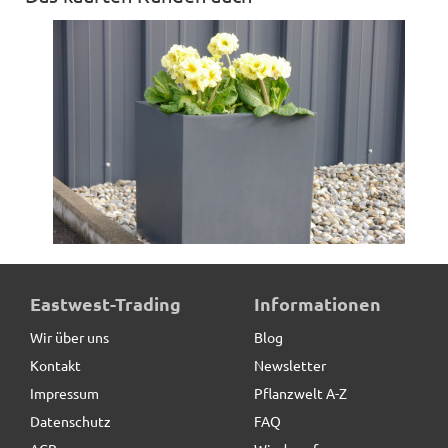
Pflanzkübel der BUNDESGARTENSCHAU, Fiberglas
Eastwest-Trading
Informationen
anthrazit
Wir über uns
Blog
Kontakt
Newsletter
86,90 € *
statt
104,00 €
Impressum
Pflanzwelt A-Z
Datenschutz
FAQ