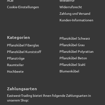
AGB
Wiederruf
Cookie-Einstellungen
Widerrufsrecht
Zahlung und Versand
Kunden-Informationen
Kategorien
Pflanzkübel Schwarz
Pflanzkübel Grau
Pflanzkübel Fiberglas
Pflanzkübel Polyrattan
Pflanzkübel Kunststoff
Pflanzkübel Beton
Pflanztröge
Pflanzkübel Stahl
Raumteiler
Blumenkübel
Hochbeete
Pflanzkübel der BUNDESGARTENSCHAU, Fiberglas
anthrazit
Zahlungsarten
Eastwest-Trading bietet Ihnen folgende Zahlungsarten in
126,50 € *
statt
151,00 €
unserem Shop: