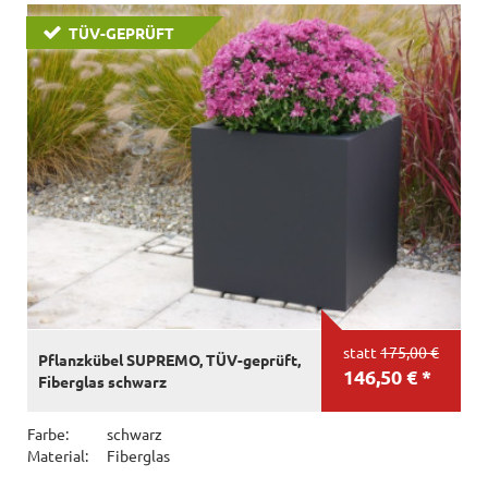
TÜV-GEPRÜFT
statt
175,00 €
Pflanzkübel SUPREMO, TÜV-geprüft,
146,50 € *
Fiberglas schwarz
Farbe:
schwarz
Material:
Fiberglas