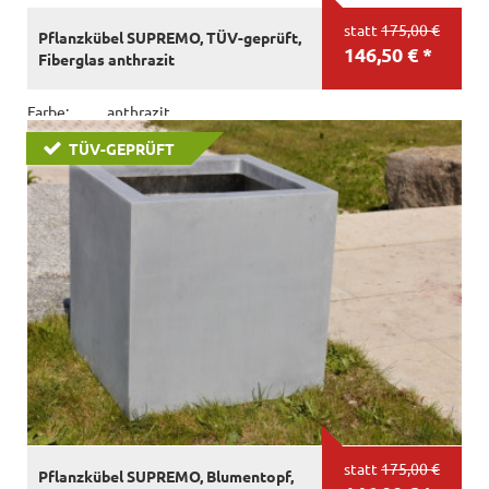
statt
175,00 €
Pflanzkübel SUPREMO, TÜV-geprüft,
146,50 € *
Fiberglas anthrazit
Farbe:
anthrazit
Material:
Fiberglas
TÜV-GEPRÜFT
Größe:
L50x B50x H50 cm
statt
175,00 €
Pflanzkübel SUPREMO, Blumentopf,