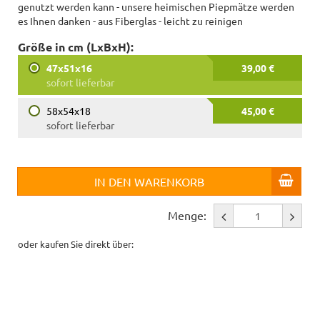
genutzt werden kann - unsere heimischen Piepmätze werden
es Ihnen danken - aus Fiberglas - leicht zu reinigen
Größe in cm (LxBxH):
47x51x16
39,00 €
sofort lieferbar
58x54x18
45,00 €
sofort lieferbar
IN DEN WARENKORB
Menge:
oder kaufen Sie direkt über: