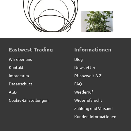
Rankgitter PORTO aus Cortenstahl, rostfarben
Eastwest-Trading
Informationen
Wir über uns
Blog
Kontakt
Newsletter
19,90 € *
statt
24,90 €
Impressum
Pflanzwelt A-Z
Datenschutz
FAQ
AGB
Wiederruf
Cookie-Einstellungen
Widerrufsrecht
Zahlung und Versand
Kunden-Informationen