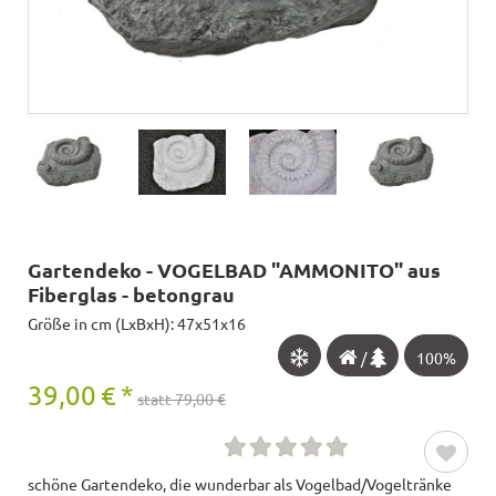
Gartendeko - VOGELBAD "AMMONITO" aus
Fiberglas - betongrau
Größe in cm (LxBxH): 47x51x16
/
100%
39,00
€
*
statt 79,00 €
schöne Gartendeko, die wunderbar als Vogelbad/Vogeltränke