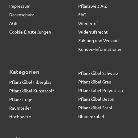
Impressum
Pflanzwelt A-Z
Datenschutz
FAQ
AGB
Wiederruf
Cookie-Einstellungen
Widerrufsrecht
Zahlung und Versand
Kunden-Informationen
Kategorien
Pflanzkübel Schwarz
Pflanzkübel Grau
Pflanzkübel Fiberglas
Pflanzkübel Polyrattan
Pflanzkübel Kunststoff
Pflanzkübel Beton
Pflanztröge
Pflanzkübel Stahl
Raumteiler
Blumenkübel
Hochbeete
Pflanztrog, Pflanzkübel, Fiberglas anthrazit (Rollen
optional)