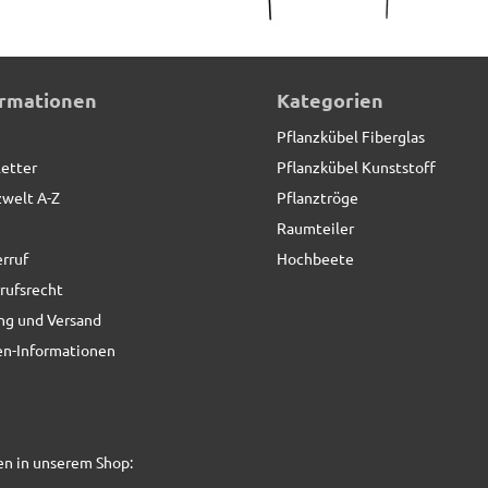
t
ormationen
Kategorien
Pflanzkübel Fiberglas
etter
Pflanzkübel Kunststoff
zwelt A-Z
Pflanztröge
Raumteiler
rruf
Hochbeete
rufsrecht
ng und Versand
n-Informationen
en in unserem Shop: