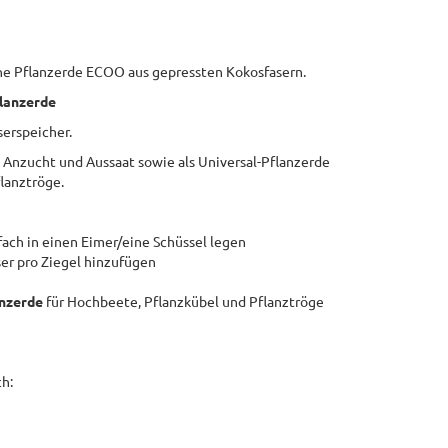
che Pflanzerde ECOO aus gepressten Kokosfasern.
flanzerde
serspeicher.
e Anzucht und Aussaat sowie als Universal-Pflanzerde
lanztröge.
ach in einen Eimer/eine Schüssel legen
er pro Ziegel hinzufügen
anzerde
für Hochbeete, Pflanzkübel und Pflanztröge
ch: