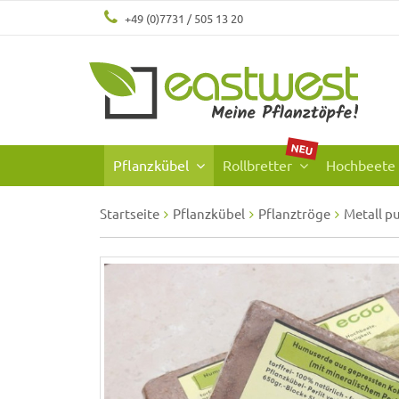
+49 (0)7731 / 505 13 20
NEU
Pflanzkübel
Rollbretter
Hochbeete
Startseite
Pflanzkübel
Pflanztröge
Metall p