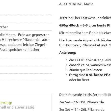
Alle Preise inkl. MwSt.
Jetzt neu bei Eastwest - natürli
650gr-Block = 8-9 Liter beste P
tzbar
Mit mineralischem Perlit als Was
die Moore - Erde aus gepressten
t 9 Liter beste Pflanzerde - auch
Die Kokoserde eignet sich für di
zsparende und leichte Ziegel -
für Hochbeet, Pflanzkübel und Pf
Wasserspeicher - einfacher
Anleitung:
die ECOO-Kokosziegel einf
danach ca. 5L warmes Wass
20min quellen lassen
fertig sind
8-9L beste Pfl
oder im Beet
Die Kokoserde ist als Set erhältli
2er Set = 16 - 19L Pflanzerde
ferung:
nell und zuverlässig
3er Set = 24 - 26L Pflanzerde