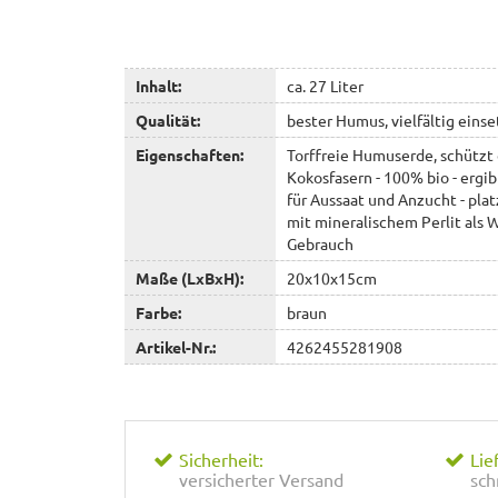
Inhalt:
ca. 27 Liter
Qualität:
bester Humus, vielfältig einse
Eigenschaften:
Torffreie Humuserde, schützt 
Kokosfasern - 100% bio - ergib
für Aussaat und Anzucht - plat
mit mineralischem Perlit als 
Gebrauch
Maße (LxBxH):
20x10x15cm
Farbe:
braun
Artikel-Nr.:
4262455281908
Sicherheit:
Lie
versicherter Versand
sch