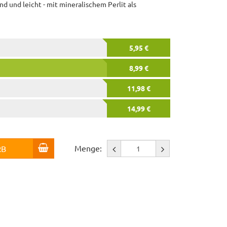
d und leicht - mit mineralischem Perlit als
5,95 €
8,99 €
11,98 €
14,99 €
Menge:
RB