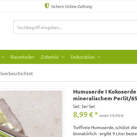
Sichere Online-Zahlung
Raumteiler
Zubehör
Dekoration
ulverbeschichtet
Humuserde I Kokoserde
mineralischem Perlit/65
Set: 3er Set
8,99
€
*
statt 14,90 €
Torffreie Humuserde, schützt di
bionatürlich - ergibt 9 Liter best