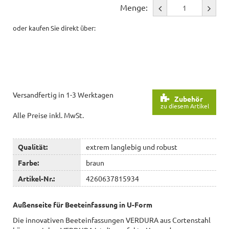
Menge:
oder kaufen Sie direkt über:
Versandfertig in 1-3 Werktagen
Zubehör
zu diesem Artikel
Alle Preise inkl. MwSt.
Qualität:
extrem langlebig und robust
Farbe:
braun
Artikel-Nr.:
4260637815934
Außenseite für Beeteinfassung in U-Form
Die innovativen Beeteinfassungen VERDURA aus Cortenstahl