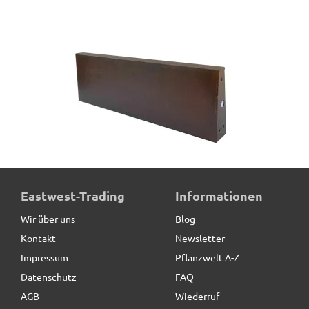
Beeteinfassung VERDURA aus Cortenstahl,
Eastwest-Trading
Informationen
Längsstücke
Wir über uns
Blog
Kontakt
Newsletter
76,00 € *
statt
95,00 €
Impressum
Pflanzwelt A-Z
Datenschutz
FAQ
AGB
Wiederruf