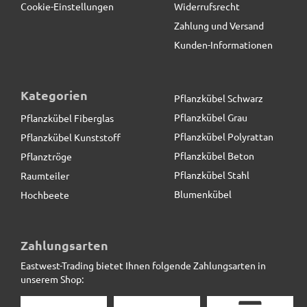
Cookie-Einstellungen
Widerrufsrecht
Zahlung und Versand
Kunden-Informationen
Kategorien
Pflanzkübel Schwarz
Pflanzkübel Grau
Pflanzkübel Fiberglas
Pflanzkübel Polyrattan
Pflanzkübel Kunststoff
Pflanzkübel Beton
Pflanztröge
Pflanzkübel Stahl
Raumteiler
Blumenkübel
Hochbeete
Beeteinfassung VERDURA aus Cortenstahl,
Längsstücke
Zahlungsarten
Eastwest-Trading bietet Ihnen folgende Zahlungsarten in
65,50 € *
unserem Shop: