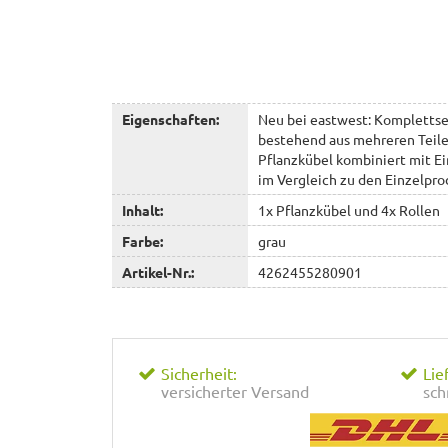
Eigenschaften:
Neu bei eastwest: Komplettset
bestehend aus mehreren Teilen
Pflanzkübel kombiniert mit Ein
im Vergleich zu den Einzelpr
Inhalt:
1x Pflanzkübel und 4x Rollen
Farbe:
grau
Artikel-Nr.:
4262455280901
Sicherheit:
Lie
versicherter Versand
sch