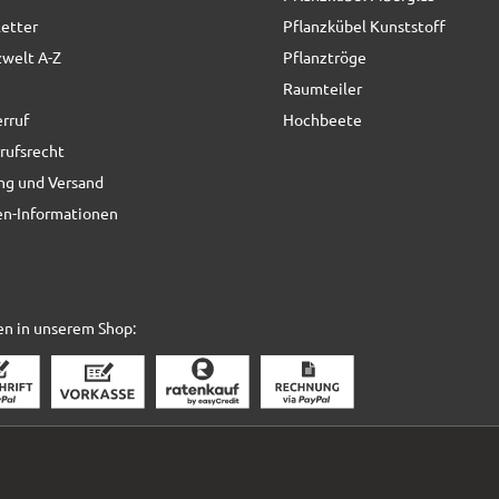
etter
Pflanzkübel Kunststoff
zwelt A-Z
Pflanztröge
Raumteiler
rruf
Hochbeete
rufsrecht
ng und Versand
n-Informationen
en in unserem Shop: