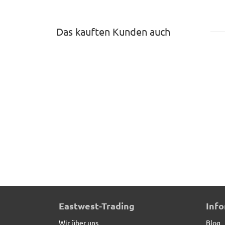
Das kauften Kunden auch
Pflanztrog ROCKS wie Naturstein, Fiberglas grau
Eastwest-Trading
Inf
Wir über uns
Blog