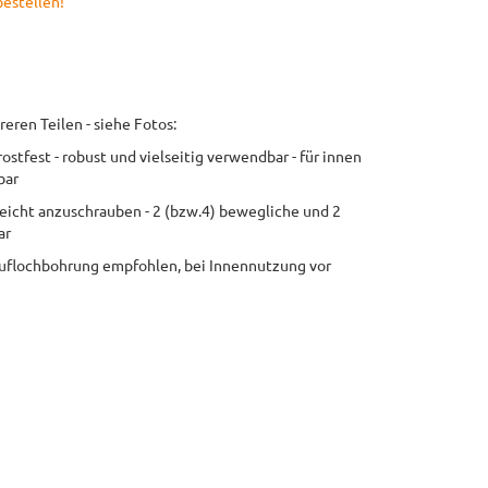
bestellen!
ren Teilen - siehe Fotos:
rostfest - robust und vielseitig verwendbar - für innen
bar
eicht anzuschrauben - 2 (bzw.4) bewegliche und 2
ar
flochbohrung empfohlen, bei Innennutzung vor