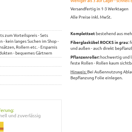
Weniger als 3 auf Lager - schnell 
Versandfertig in 1-3 Werktagen
Alle Preise inkl. MwSt.
Komplettset
bestehend aus mehre
s zum Vorteilspreis - Sets
 - kein langes Suchen im Shop -
Fiberglaskübel ROCKS in grau
:
f
sätzen, Rollern etc. - Ersparnis
und außen - auch direkt bepflanz
odukten - bequemes Gärtnern
Pflanzenroller:
hochwertig und l
feste Rollen - Rollen kaum sichtb
Hinweis:
Bei Außennutzung Ablau
Bepflanzung Folie einlegen.
ferung:
nell und zuverlässig