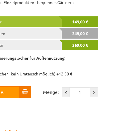
 den Einzelprodukten - bequemes Gärtnern
r
149,00 €
ken
249,00 €
ar
369,00 €
serungslöcher für Außennutzung:
öcher - kein Umtausch möglich) +12,50 €
Menge:
RB