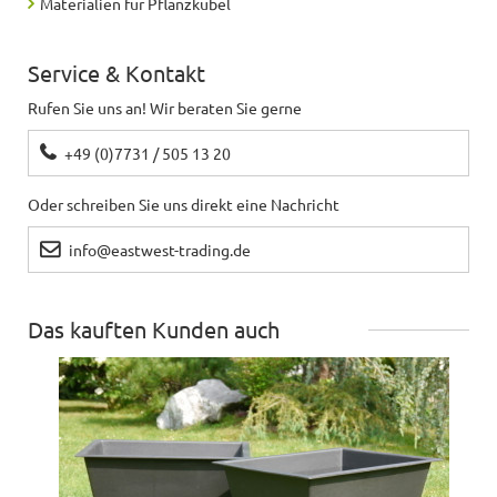
Materialien für Pflanzkübel
Für Dachterrasse sieht sehr schön aus,<br>für
Balkon und Terrasse der Eyecatcher!<br>Sieht sehr
Service & Kontakt
stabil aus
Rufen Sie uns an! Wir beraten Sie gerne
Philip
schreibt
25.08.2018
+49 (0)7731 / 505 13 20
Alles wie erwartet.
Oder schreiben Sie uns direkt eine Nachricht
Passt, gutes Produkt!
info@eastwest-trading.de
Torsten
schreibt
27.07.2018
Das kauften Kunden auch
Die Pflanzbehälter sehen sehr ordentlich aus.
Verpackung war top.
Ute
schreibt
25.05.2018
Der Blumenkübel verschönert meine Terrasse. Er