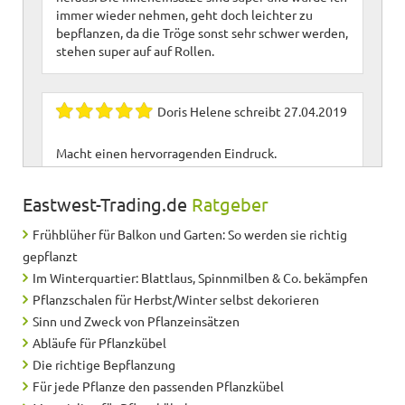
immer wieder nehmen, geht doch leichter zu
bepflanzen, da die Tröge sonst sehr schwer werden,
stehen super auf auf Rollen.
Doris Helene
schreibt
27.04.2019
Macht einen hervorragenden Eindruck.
<br>Erfahrungswerte fehlen, da noch nicht
bepflanzt<br><br>
Eastwest-Trading.de
Ratgeber
Frühblüher für Balkon und Garten: So werden sie richtig
Birgit
schreibt
31.03.2019
gepflanzt
Im Winterquartier: Blattlaus, Spinnmilben & Co. bekämpfen
Steht auf Terrasse, fügt sich gut in
Pflanzschalen für Herbst/Winter selbst dekorieren
Naturboden/Geländer ein. Bepflanzt mit
Sinn und Zweck von Pflanzeinsätzen
portugisischem Lorbeer.
Abläufe für Pflanzkübel
Die richtige Bepflanzung
Für jede Pflanze den passenden Pflanzkübel
Rüssli
schreibt
01.03.2019