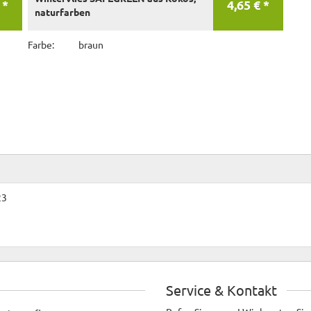
 *
4,65 € *
naturfarben
Farbe:
braun
23
Service & Kontakt