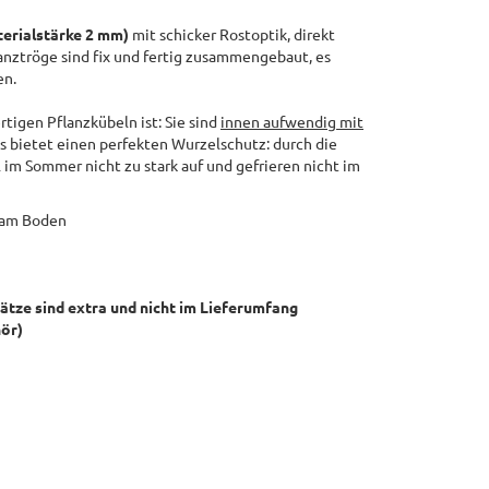
erialstärke 2 mm)
mit schicker Rostoptik, direkt
lanztröge sind fix und fertig zusammengebaut, es
en.
igen Pflanzkübeln ist: Sie sind
innen aufwendig mit
s bietet einen perfekten Wurzelschutz: durch die
l im Sommer nicht zu stark auf und gefrieren nicht im
 am Boden
sätze sind extra und nicht im Lieferumfang
hör)