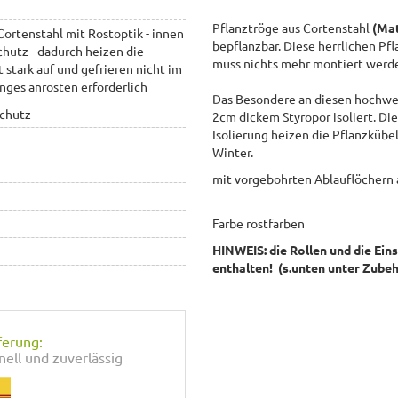
Pflanztröge aus Cortenstahl
(Mat
ortenstahl mit Rostoptik - innen
bepflanzbar. Diese herrlichen Pf
chutz - dadurch heizen die
muss nichts mehr montiert werd
stark auf und gefrieren nicht im
langes anrosten erforderlich
Das Besondere an diesen hochwert
schutz
2cm dickem Styropor isoliert.
Die
Isolierung heizen die Pflanzkübe
Winter.
mit vorgebohrten Ablauflöchern
Farbe rostfarben
HINWEIS: die Rollen und die Ein
enthalten!
(s.unten unter Zube
ferung:
nell und zuverlässig