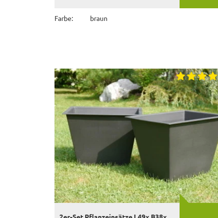
Farbe:
braun
2er-Set Pflanzeinsätze L49x B38x