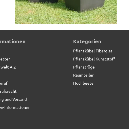
ormationen
Kategorien
Pflanzkübel Fiberglas
etter
Pflanzkübel Kunststoff
zwelt A-Z
Pflanztröge
Raumteiler
rruf
Hochbeete
rufsrecht
ng und Versand
n-Informationen