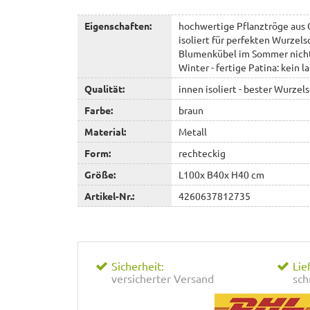
Eigenschaften:
hochwertige Pflanztröge aus C
isoliert für perfekten Wurzels
Blumenkübel im Sommer nicht 
Winter - fertige Patina: kein 
Qualität:
innen isoliert - bester Wurzel
Farbe:
braun
Material:
Metall
Form:
rechteckig
Größe:
L100x B40x H40 cm
Artikel-Nr.:
4260637812735
Sicherheit:
Lie
versicherter Versand
sch