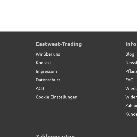
2er-Set Pflanzeinsätze L49x B38x H31cm
Eastwest-Trading
Inf
Wir über uns
Blog
Kontakt
Newsl
Impressum
Pflan
Datenschutz
FAQ
AGB
Wiede
Cookie-Einstellungen
Wider
Zahlu
Kunde
Zahlungsarten