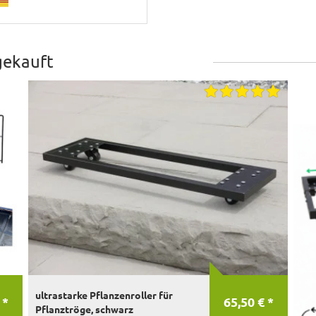
gekauft
ultrastarke Pflanzenroller für
 *
65,50 € *
Pflanztröge, schwarz