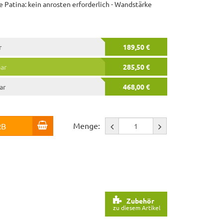
ge Patina: kein anrosten erforderlich - Wandstärke
r
189,50 €
bar
285,50 €
ar
468,00 €
Menge:
RB
Zubehör
zu diesem Artikel