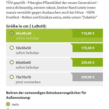
TÜV-geprüft - Fiberglas-Pflanzkübel der neuen Generation! -
extra dickwandig, extrem robust, breiter Rand sowie innen
massiv verstärkt gegen Ausbauchen auch bei Hitze - 100%
frostfest - Rollen und Einsätze extra, siehe unten "Zubehör"
Größe in cm ( LxBxH):
40x40x40
115,00 €
sofort lieferbar
50x50x50
175,50 €
sofort lieferbar
60x60x60
259,50 €
sofort lieferbar
70x70x70
399,00 €
jetzt vormerken
Bohren der notwendigen Entwässerungslöcher für
Außennutzung:
nein