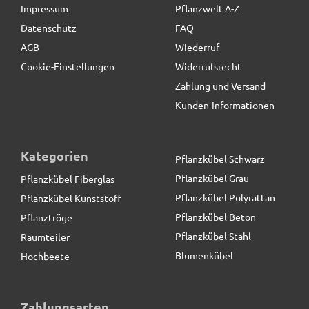
Impressum
Pflanzwelt A-Z
Datenschutz
FAQ
AGB
Wiederruf
Cookie-Einstellungen
Widerrufsrecht
Zahlung und Versand
Kunden-Informationen
Kategorien
Pflanzkübel Schwarz
Pflanzkübel Grau
Pflanzkübel Fiberglas
Pflanzkübel Polyrattan
Pflanzkübel Kunststoff
Pflanzkübel Beton
Pflanztröge
Pflanzkübel Stahl
Raumteiler
Blumenkübel
Hochbeete
Pflanzeinsatz L34,5x B34,5x H30cm
Zahlungsarten