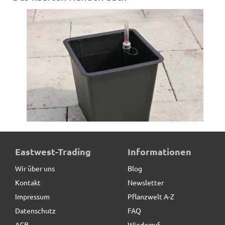
Pflanzeinsatz L26,5x B26,5x H25cm, mit
Eastwest-Trading
Informationen
Bewässerungssystem
Wir über uns
Blog
Kontakt
Newsletter
19,90 € *
Impressum
Pflanzwelt A-Z
Datenschutz
FAQ
AGB
Wiederruf