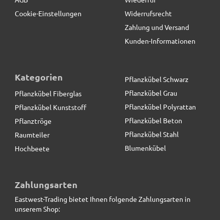
Cookie-Einstellungen
Widerrufsrecht
Zahlung und Versand
Kunden-Informationen
Kategorien
Pflanzkübel Schwarz
Pflanzkübel Grau
Pflanzkübel Fiberglas
Pflanzkübel Polyrattan
Pflanzkübel Kunststoff
Pflanzkübel Beton
Pflanztröge
Pflanzkübel Stahl
Raumteiler
Blumenkübel
Hochbeete
Design-Raumteiler aus Cortenstahl, rostfarben - jetzt
reduziert
Zahlungsarten
Eastwest-Trading bietet Ihnen folgende Zahlungsarten in
349,00 € *
unserem Shop: