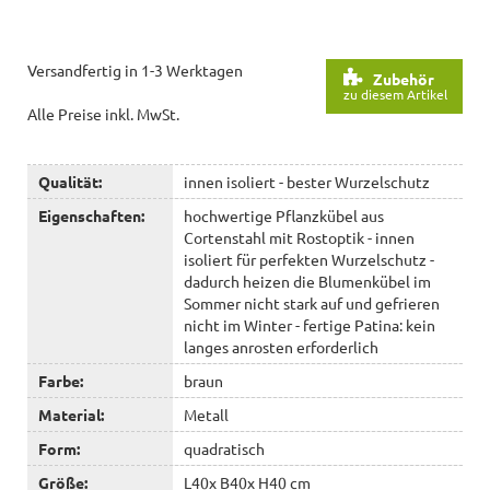
Versandfertig in 1-3 Werktagen
Zubehör
zu diesem Artikel
Alle Preise inkl. MwSt.
Qualität:
innen isoliert - bester Wurzelschutz
Eigenschaften:
hochwertige Pflanzkübel aus
Cortenstahl mit Rostoptik - innen
isoliert für perfekten Wurzelschutz -
dadurch heizen die Blumenkübel im
Sommer nicht stark auf und gefrieren
nicht im Winter - fertige Patina: kein
langes anrosten erforderlich
Farbe:
braun
Material:
Metall
Form:
quadratisch
Größe:
L40x B40x H40 cm